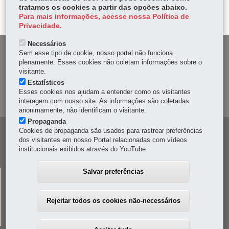
ok
Ap
tratamos os cookies a partir das opções abaixo.
er
p
Para mais informações, acesse nossa Política de
Privacidade.
Necessários
DENUNCIE CORRUPÇÃO
Sem esse tipo de cookie, nosso portal não funciona
plenamente. Esses cookies não coletam informações sobre o
visitante.
OUVIDORIA
Estatísticos
Esses cookies nos ajudam a entender como os visitantes
MAPA DO SITE
interagem com nosso site. As informações são coletadas
anonimamente, não identificam o visitante.
Propaganda
Cookies de propaganda são usados para rastrear preferências
Navegação
dos visitantes em nosso Portal relacionadas com vídeos
principal
institucionais exibidos através do YouTube.
Salvar preferências
CELEPAR
Rua Mateus Leme, 1561 - Bom Retiro
-
80520-174
-
Curitiba
-
PR
MAPA
Rejeitar todos os cookies não-necessários
41 3200-5000