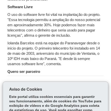
Software Livre
O uso do software livre foi vital na implantação do projeto.
"Essa tecnologia permitiu a ampliação do nosso potencial
em aproximadamente 30%. Hoje podemos fazer mais
telecentros com o dinheiro que seria usado para pagar
licenças", afirma o gerente de inclusão.
Iolanda Barcelos está na equipe do Paranavegar desde o
início do projeto. O primeiro telecentro foi instalado em 14
de maio de 2003, aniversário do município de Ventania, o
10º IDH mais baixo do Paraná. "E desde lá sempre
usamos software livre", comenta.
Quero ser parceiro
COMPARTILHE:
Aviso de Cookies
Fa
W
Este portal utiliza cookies essenciais para garantir
ce
ha
seu funcionamento, além de cookies do YouTube para
Tw
exibição de vídeos e do Google Analytics para coleta
bo
ts
Voltar
Início
Imprimir
Baixar
itt
de estatísticas de uso. Você pode escolher como