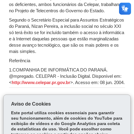
os deficientes, ambos funcionários da Celepar, trabalhando
no Projeto de Telecentros do Governo do Estado.
Segundo o Secretário Especial para Assuntos Estratégicos
do Paraná, Nizan Pereira, a inclusão social no século XXI
só terá êxito se for incluído também o acesso à informática
e à Internet daquelas pessoas que estão marginalizadas
desse avanço tecnológico, que são os mais pobres e os
mais simples.
Referência
1.COMPANHIA DE INFORMÁTICA DO PARANÁ.
@mpregado. CELEPAR - Inclusão Digital. Disponível em:
<
http://www.celepar.pr.gov.br
>. Acesso em: 08 jun. 2004.
COMPARTILHE:
Aviso de Cookies
Fa
W
Este portal utiliza cookies essenciais para garantir
ce
ha
seu funcionamento, além de cookies do YouTube para
Tw
exibição de vídeos e do Google Analytics para coleta
bo
ts
Voltar
Início
Imprimir
Baixar
itt
de estatísticas de uso. Você pode escolher como
ok
Ap