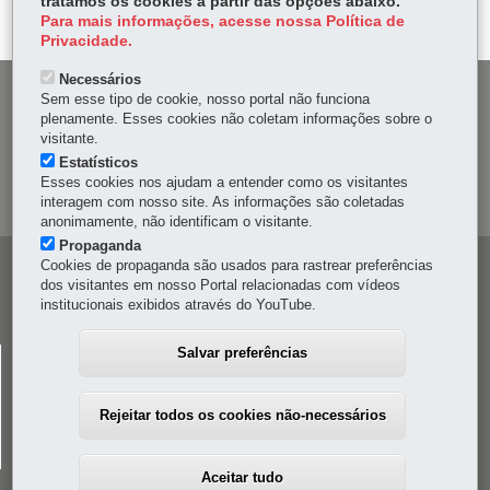
tratamos os cookies a partir das opções abaixo.
er
p
Para mais informações, acesse nossa Política de
Privacidade.
Necessários
DENUNCIE CORRUPÇÃO
Sem esse tipo de cookie, nosso portal não funciona
plenamente. Esses cookies não coletam informações sobre o
visitante.
OUVIDORIA
Estatísticos
Esses cookies nos ajudam a entender como os visitantes
MAPA DO SITE
interagem com nosso site. As informações são coletadas
anonimamente, não identificam o visitante.
Propaganda
Cookies de propaganda são usados para rastrear preferências
Navegação
dos visitantes em nosso Portal relacionadas com vídeos
principal
institucionais exibidos através do YouTube.
Salvar preferências
CELEPAR
Rua Mateus Leme, 1561 - Bom Retiro
-
80520-174
-
Curitiba
-
PR
MAPA
Rejeitar todos os cookies não-necessários
41 3200-5000
Aceitar tudo