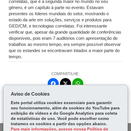
correlatas, que é a segunda maior no mundo no seu
gênero, é um capítulo à parte no evento. Estavam
presentes os líderes mundiais do setor, mostrando o
estado da arte em soluções, serviços e produtos para
GED/CM, e tecnologias correlatas. Foi interessante
verificar que, apesar da grande quantidade de conferências
disponíveis, pois eram 7 auditórios com apresentação de
trabalhos ao mesmo tempo, era sempre possível observar
que os estandes se encontravam lotados a maior parte do
tempo.
COMPARTILHE:
Fa
W
ce
ha
Aviso de Cookies
Tw
bo
ts
Voltar
Início
Imprimir
Baixar
itt
Este portal utiliza cookies essenciais para garantir
ok
Ap
seu funcionamento, além de cookies do YouTube para
er
p
exibição de vídeos e do Google Analytics para coleta
de estatísticas de uso. Você pode escolher como
tratamos os cookies a partir das opções abaixo.
Para mais informações, acesse nossa Política de