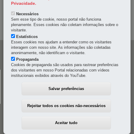
DENUNCIE CORRUPÇÃO
Privacidade.
Necessários
OUVIDORIA
Sem esse tipo de cookie, nosso portal não funciona
plenamente. Esses cookies não coletam informações sobre o
MAPA DO SITE
visitante.
Estatísticos
Esses cookies nos ajudam a entender como os visitantes
interagem com nosso site. As informações são coletadas
Navegação
anonimamente, não identificam o visitante.
principal
Propaganda
Cookies de propaganda são usados para rastrear preferências
dos visitantes em nosso Portal relacionadas com vídeos
CELEPAR
institucionais exibidos através do YouTube.
Rua Mateus Leme, 1561 - Bom Retiro
-
80520-174
-
Curitiba
-
PR
MAPA
Salvar preferências
41 3200-5000
Rejeitar todos os cookies não-necessários
Aceitar tudo