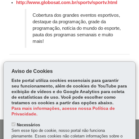
http://www.globosat.com.br/sportv/sportv.html
Cobertura dos grandes eventos esportivos,
destaque da programação, grade da
programação, notícia do mundo do esporte,
pauta dos programas semanais e muito
mais!
COMPARTILHE:
Aviso de Cookies
Fa
W
Este portal utiliza cookies essenciais para garantir
ce
ha
seu funcionamento, além de cookies do YouTube para
Tw
exibição de vídeos e do Google Analytics para coleta
bo
ts
Voltar
Início
Imprimir
Baixar
itt
de estatísticas de uso. Você pode escolher como
ok
Ap
tratamos os cookies a partir das opções abaixo.
er
p
Para mais informações, acesse nossa Política de
Privacidade.
Necessários
DENUNCIE CORRUPÇÃO
Sem esse tipo de cookie, nosso portal não funciona
plenamente. Esses cookies não coletam informações sobre o