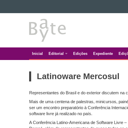
Ir para o conteúdo
BATE
Ir para a navegação
Ir para a busca
BYTE
Mapa do site
Inicial
Editorial
Edições
Expediente
Ediç
Navegação
principal
Latinoware Mercosul
Representantes do Brasil e do exterior discutem na
Mais de uma centena de palestras, minicursos, painé
ser um encontro preparatório à Conferência Internac
software livre já realizado no país.
A Conferência Latino-Americana de Software Livre –