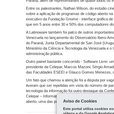
Paraná, além de representantes de quase todos os es
Entre os palestrantes, Nathan Wilson, do estúdio c
sobre a aplicação de programas de código aberto na
executivo da Fundação Gnome - interface gráfica de 
que em 5 anos entre 30 e 50% dos computadores do p
A Latinoware também foi palco de outros importantes
Venezuela no lançamento do Observatório Ibero-Amer
do Paraná, Junta Departamental de San José (Urugua
Ministério da Ciência e Tecnologia da Venezuela e o I
administração pública.
Outro painel bastante concorrido - Software Livre: u
presidente da Celepar, Marcos Mazoni; Sérgio Amad
das Faculdades ESEEI e Glauco Gomes Menezes, da
Um fato que chamou a atenção foi a disputa por vaga
tiveram que ser repetidas em vista do número de part
tecnologia da informação foi outro destaque da Confe
Celepar – Informática do Paraná, a Latinoware Merco
Aviso de Cookies
aberto, uma das principais marcas da atual gestão 
Este portal utiliza cookies 
vídeos e do Google Analytics