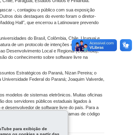
 Chile, Paraguai, Estados Unidos e Finlândia.
ascar -, contagiou o público com sua exposição
utros dois destaques do evento foram o diretor-
"Maddog Hall", que encerrou a Latinoware prevendo
niversidades do Brasil, Colômbia, Chile, Uruguai e
atura de um protocolo de intenções entre Governo
 ao Desenvolvimento Local e Regional (Colômbia),
fusão do conhecimento sobre software livre na
Assuntos Estratégicos do Paraná, Nizan Pereira; o
 Universidade Federal do Paraná; Joaquim Valverde,
os modelos de sistemas eletrônicos. Muitas oficinas
ão dos servidores públicos estaduais ligados à
 e desenvolvedor de software livre do país. Para a
política de desenvolvimento de programas de código
ouTube para exibição de
tamos os cookies a partir das