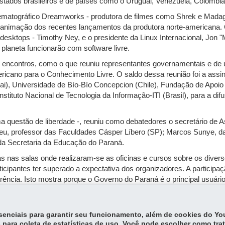
tados brasileiros e de países como o Uruguai, Venezuela, Colômbia,
inematográfico Dreamworks - produtora de filmes como Shrek e Madag
 animação dos recentes lançamentos da produtora norte-americana. O
desktops - Timothy Ney, e o presidente da Linux Internacional, Jon 
laneta funcionarão com software livre.
 encontros, como o que reuniu representantes governamentais e de u
icano para o Conhecimento Livre. O saldo dessa reunião foi a assin
i), Universidade de Bío-Bío Concepcion (Chile), Fundação de Apoio
nstituto Nacional de Tecnologia da Informação-ITI (Brasil), para a di
ma questão de liberdade -, reuniu como debatedores o secretário de 
eu, professor das Faculdades Cásper Líbero (SP); Marcos Sunye, da
 Secretaria da Educação do Paraná.
s nas salas onde realizaram-se as oficinas e cursos sobre os divers
icipantes ter superado a expectativa dos organizadores. A participaç
rência. Isto mostra porque o Governo do Paraná é o principal usuário
sul foi uma grande vitrine para exibir seus produtos e aprofundar a 
da empresa.
essenciais para garantir seu funcionamento, além de cookies do Y
 para coleta de estatísticas de uso. Você pode escolher como tra