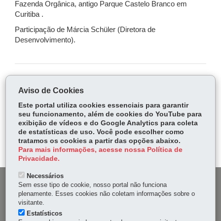
Fazenda Orgânica, antigo Parque Castelo Branco em
Curitiba .
Participação de Márcia Schüler (Diretora de
Desenvolvimento).
COMPARTILHE:
Aviso de Cookies
Fa
W
Este portal utiliza cookies essenciais para garantir
ce
ha
seu funcionamento, além de cookies do YouTube para
Tw
exibição de vídeos e do Google Analytics para coleta
bo
ts
Voltar
Início
Imprimir
Baixar
itt
de estatísticas de uso. Você pode escolher como
ok
Ap
tratamos os cookies a partir das opções abaixo.
er
p
Para mais informações, acesse nossa Política de
Privacidade.
Necessários
DENUNCIE CORRUPÇÃO
Sem esse tipo de cookie, nosso portal não funciona
plenamente. Esses cookies não coletam informações sobre o
visitante.
OUVIDORIA
Estatísticos