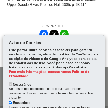
Upper Saddle River: Prentice-Hall, 1995. p. 68-114.
COMPARTILHE:
Fa
W
ce
ha
Aviso de Cookies
Tw
bo
ts
Voltar
Início
Imprimir
Baixar
itt
Este portal utiliza cookies essenciais para garantir
ok
Ap
seu funcionamento, além de cookies do YouTube para
er
p
exibição de vídeos e do Google Analytics para coleta
de estatísticas de uso. Você pode escolher como
tratamos os cookies a partir das opções abaixo.
Para mais informações, acesse nossa Política de
DENUNCIE CORRUPÇÃO
Privacidade.
Necessários
OUVIDORIA
Sem esse tipo de cookie, nosso portal não funciona
plenamente. Esses cookies não coletam informações sobre o
MAPA DO SITE
visitante.
Estatísticos
Esses cookies nos ajudam a entender como os visitantes