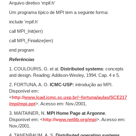
Arquivo diretivo ‘mpif.h’
Um programa típico de MPI tem a seguinte forma:
include 'mpif.h'
call MPI_Init(ierr)
call MPI_Finialize(ierr)
end program
Referências
1. COULOURIS, G. et al.
Distributed systems
: concepts
and design. Reading: Addison-Wesley, 1994. Cap. 4 e 5.
2. FORTUNA, A. O.
ICMC-USP:
introdução ao MPI.
Disponível em:
<
http://
www.lcad.icmc.sc.usp.br/
~fortuna/aulas/SCE217
/mpi/mpi.ppt
>. Acesso em: Nov./2001.
3. MAITAINER, N.
MPI Home Page at Argonne
.
Disponível em: <
http://w
ww.netlib.org/mpi
>. Acesso em:
Nov./2001.
4. TANENBAUM, A. S.
Distributed operating systems
.