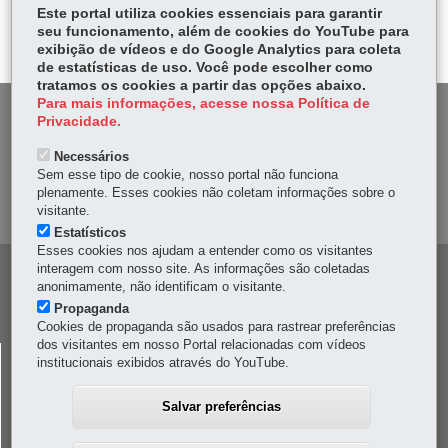
Voltar
Início
Imprimir
Baixar
itt
Este portal utiliza cookies essenciais para garantir
ok
Ap
seu funcionamento, além de cookies do YouTube para
er
p
exibição de vídeos e do Google Analytics para coleta
de estatísticas de uso. Você pode escolher como
tratamos os cookies a partir das opções abaixo.
Para mais informações, acesse nossa Política de
DENUNCIE CORRUPÇÃO
Privacidade.
Necessários
OUVIDORIA
Sem esse tipo de cookie, nosso portal não funciona
plenamente. Esses cookies não coletam informações sobre o
MAPA DO SITE
visitante.
Estatísticos
Esses cookies nos ajudam a entender como os visitantes
interagem com nosso site. As informações são coletadas
Navegação
anonimamente, não identificam o visitante.
principal
Propaganda
Cookies de propaganda são usados para rastrear preferências
dos visitantes em nosso Portal relacionadas com vídeos
CELEPAR
institucionais exibidos através do YouTube.
Rua Mateus Leme, 1561 - Bom Retiro
-
80520-174
-
Curitiba
-
PR
MAPA
Salvar preferências
41 3200-5000