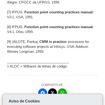
Alegre: CPGCC da UFRGS, 1999.
[7] IFPUG.
Function point counting practices manual
:
V3.1. USA, 1991.
[8] IFPUG.
Function point counting practices manual
:
V4.1. Ohio, 1999.
[9] JALOTE, Pankaj.
CMM in practice
: processes for
executing software projects at Infosys. USA: Addison
Wesley Longman, 1999.
_________________________________
1 KLOC = Milhares de linhas de código.
COMPARTILHE:
Fa
W
ce
ha
Aviso de Cookies
Tw
bo
ts