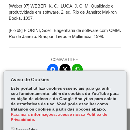
[Weber 97] WEBER, K. C.; LUCA, J. C. M. Qualidade e
produtividade em software. 2. ed. Rio de Janeiro: Makron
Books, 1997.
[Fio 98] FIORINI, Soeli. Engenharia de software com CMM.
Rio de Janeiro: Brasport Livros e Multimídia, 1998.
COMPARTILHE:
Fa
W
ce
ha
Aviso de Cookies
Tw
bo
ts
Voltar
Início
Imprimir
Baixar
itt
Este portal utiliza cookies essenciais para garantir
ok
Ap
seu funcionamento, além de cookies do YouTube para
er
p
exibição de vídeos e do Google Analytics para coleta
de estatísticas de uso. Você pode escolher como
tratamos os cookies a partir das opções abaixo.
Para mais informações, acesse nossa Política de
DENUNCIE CORRUPÇÃO
Privacidade.
Necessários