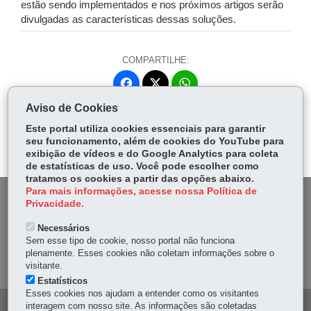
estão sendo implementados e nos próximos artigos serão
divulgadas as características dessas soluções.
COMPARTILHE:
Fa
W
ce
ha
Aviso de Cookies
Tw
bo
ts
Voltar
Início
Imprimir
Baixar
itt
Este portal utiliza cookies essenciais para garantir
ok
Ap
seu funcionamento, além de cookies do YouTube para
er
p
exibição de vídeos e do Google Analytics para coleta
de estatísticas de uso. Você pode escolher como
tratamos os cookies a partir das opções abaixo.
Para mais informações, acesse nossa Política de
DENUNCIE CORRUPÇÃO
Privacidade.
Necessários
OUVIDORIA
Sem esse tipo de cookie, nosso portal não funciona
plenamente. Esses cookies não coletam informações sobre o
MAPA DO SITE
visitante.
Estatísticos
Esses cookies nos ajudam a entender como os visitantes
interagem com nosso site. As informações são coletadas