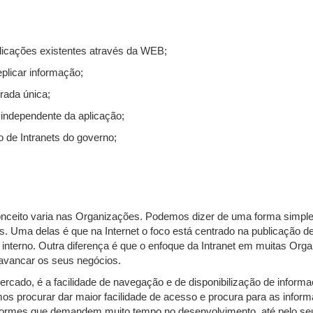
aplicações existentes através da WEB;
licar informação;
rada única;
o independente da aplicação;
 de Intranets do governo;
conceito varia nas Organizações. Podemos dizer de uma forma simples
as. Uma delas é que na Internet o foco está centrado na publicação
 interno. Outra diferença é que o enfoque da Intranet em muitas Or
lavancar os seus negócios.
cado, é a facilidade de navegação e de disponibilização de informaçõ
s procurar dar maior facilidade de acesso e procura para as informa
enormes que demandem muito tempo no desenvolvimento, até pelo seu