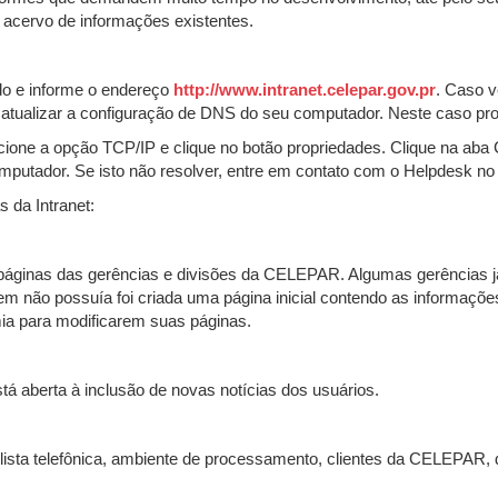
 acervo de informações existentes.
ido e informe o endereço
http://www.intranet.celepar.gov.pr
. Caso 
io atualizar a configuração de DNS do seu computador. Neste caso pr
elecione a opção TCP/IP e clique no botão propriedades. Clique na ab
computador. Se isto não resolver, entre em contato com o Helpdesk no
 da Intranet:
s páginas das gerências e divisões da CELEPAR. Algumas gerências
 não possuía foi criada uma página inicial contendo as informaçõe
mia para modificarem suas páginas.
stá aberta à inclusão de novas notícias dos usuários.
sta telefônica, ambiente de processamento, clientes da CELEPAR, da