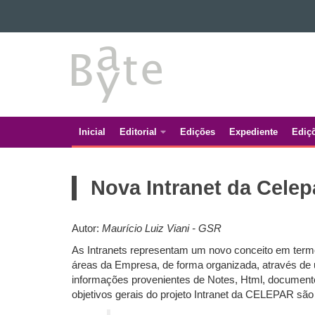
Ir para o conteúdo
BATE
Ir para a navegação
Ir para a busca
BYTE
Mapa do site
Inicial
Editorial
Edições
Expediente
Ediç
Navegação
principal
Nova Intranet da Celep
Autor:
Maurício Luiz Vian
As Intranets representam um novo conceito em termo
áreas da Empresa, de forma organizada, através de 
informações provenientes de Notes, Html, documento
objetivos gerais do projeto Intranet da CELEPAR são