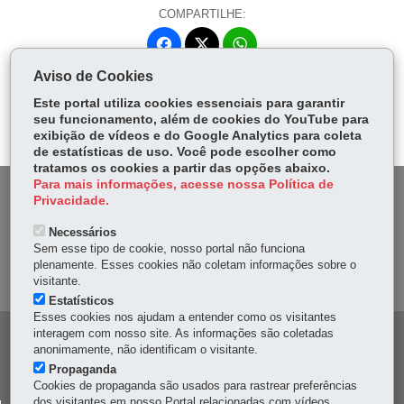
COMPARTILHE:
Fa
W
ce
ha
Aviso de Cookies
Tw
bo
ts
Voltar
Início
Imprimir
Baixar
itt
Este portal utiliza cookies essenciais para garantir
ok
Ap
seu funcionamento, além de cookies do YouTube para
er
p
exibição de vídeos e do Google Analytics para coleta
de estatísticas de uso. Você pode escolher como
tratamos os cookies a partir das opções abaixo.
Para mais informações, acesse nossa Política de
DENUNCIE CORRUPÇÃO
Privacidade.
Necessários
OUVIDORIA
Sem esse tipo de cookie, nosso portal não funciona
plenamente. Esses cookies não coletam informações sobre o
MAPA DO SITE
visitante.
Estatísticos
Esses cookies nos ajudam a entender como os visitantes
interagem com nosso site. As informações são coletadas
Navegação
anonimamente, não identificam o visitante.
principal
Propaganda
Cookies de propaganda são usados para rastrear preferências
dos visitantes em nosso Portal relacionadas com vídeos