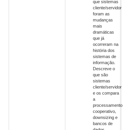
que sistemas
cliente/servidor
foram as
mudanças
mais
dramáticas
que já
ocorreram na
história dos
sistemas de
informação.
Descreve o
que são
sistemas
cliente/servidor
e os compara
a
processamento
cooperativo,
downsizing e
bancos de
dados