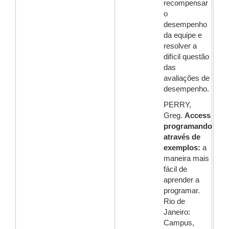
recompensar
o
desempenho
da equipe e
resolver a
difícil questão
das
avaliações de
desempenho.
PERRY,
Greg.
Access
programando
através de
exemplos:
a
maneira mais
fácil de
aprender a
programar.
Rio de
Janeiro:
Campus,