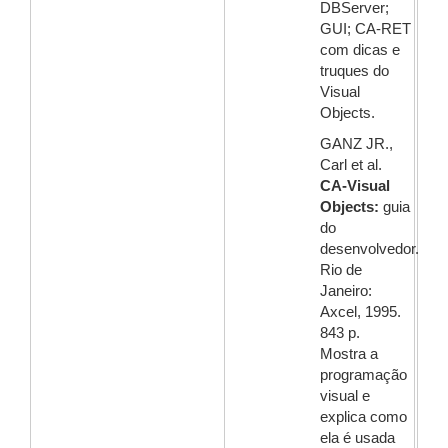
DBServer;
GUI; CA-RET
com dicas e
truques do
Visual
Objects.
GANZ JR.,
Carl et al.
CA-Visual
Objects:
guia
do
desenvolvedor.
Rio de
Janeiro:
Axcel, 1995.
843 p.
Mostra a
programação
visual e
explica como
ela é usada