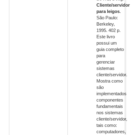
Cliente/servidor
para leigos
.
São Paulo:
Berkeley,
1995. 402 p.
Este livro
possui um
guia completo
para
gerenciar
sistemas
cliente/servidor.
Mostra como
são
implementados
componentes
fundamentais
nos sistemas
cliente/servidor,
tais como:
computadores,