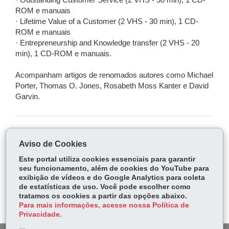
· Outstanding Customer Service (2 VHS - 30 min), 1 CD-
ROM e manuais
· Lifetime Value of a Customer (2 VHS - 30 min), 1 CD-
ROM e manuais
· Entrepreneurship and Knowledge transfer (2 VHS - 20
min), 1 CD-ROM e manuais.
Acompanham artigos de renomados autores como Michael
Porter, Thomas O. Jones, Rosabeth Moss Kanter e David
Garvin.
COMPARTILHE:
Aviso de Cookies
Fa
W
Este portal utiliza cookies essenciais para garantir
ce
ha
seu funcionamento, além de cookies do YouTube para
Tw
exibição de vídeos e do Google Analytics para coleta
bo
ts
Voltar
Início
Imprimir
Baixar
itt
de estatísticas de uso. Você pode escolher como
ok
Ap
tratamos os cookies a partir das opções abaixo.
er
p
Para mais informações, acesse nossa Política de
Privacidade.