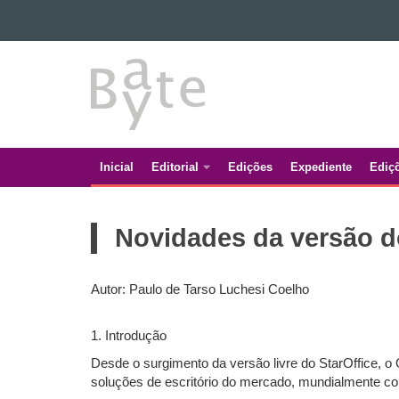
Ir para o conteúdo
BATE
Ir para a navegação
Ir para a busca
BYTE
Mapa do site
Inicial
Editorial
Edições
Expediente
Ediç
Navegação
principal
Novidades da versão d
Autor: Paulo de Tarso Luchesi Coelho
1. Introdução
Desde o surgimento da versão livre do StarOffice, o
soluções de escritório do mercado, mundialmente co