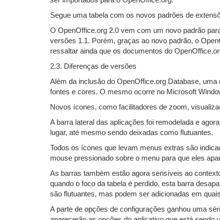
ser importados para o OpenOffice.org.
Segue uma tabela com os novos padrões de extensõ
O OpenOffice.org 2.0 vem com um novo padrão para
versões 1.1. Porém, graças ao novo padrão, o OpenOf
ressaltar ainda que os documentos do OpenOffice.o
2.3. Diferenças de versões
Além da inclusão do OpenOffice.org Database, uma d
fontes e cores. O mesmo ocorre no Microsoft Windo
Novos ícones, como facilitadores de zoom, visualiza
A barra lateral das aplicações foi remodelada e ago
lugar, até mesmo sendo deixadas como flutuantes.
Todos os ícones que levam menus extras são indicad
mouse pressionado sobre o menu para que eles apa
As barras também estão agora sensíveis ao contexto, 
quando o foco da tabela é perdido, esta barra desa
são flutuantes, mas podem ser adicionadas em quaisq
A parte de opções de configurações ganhou uma série
aparecerão as opções do aplicativo que está sendo u