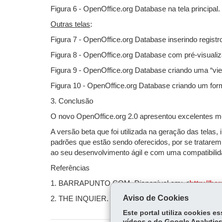
Figura 6 - OpenOffice.org Database na tela principal.
Outras telas
:
Figura 7 - OpenOffice.org Database inserindo regist
Figura 8 - OpenOffice.org Database com pré-visuali
Figura 9 - OpenOffice.org Database criando uma “vi
Figura 10 - OpenOffice.org Database criando um for
3. Conclusão
O novo OpenOffice.org 2.0 apresentou excelentes m
A versão beta que foi utilizada na geração das tela
padrões que estão sendo oferecidos, por se tratarem
ao seu desenvolvimento ágil e com uma compatibili
Referências
1. BARRAPUNTO.COM. Disponível em: <
http://ba
Aviso de Cookies
2. THE INQUIER. Disponível em: <
http://www.thein
Este portal utiliza cookies 
vídeos e do Google Analytics