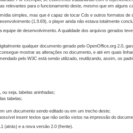
utras relevantes para o funcionamento deste, mesmo que em alguns c
 mídia simples, mas que é capaz de tocar Cds e outros formatos de 
nvolvimento (1.9.69), o player ainda não estava totalmente conclu
equipe de desenvolvimento. A qualidade dos arquivos gerados teve 
digitalmente qualquer documento gerado pelo OpenOffice.org 2.0, gar
 consegue mostrar as alterações no documento, e até em quais linhas
ndado pelo W3C está sendo utilizado, reutilizando, assim, os padrõ
s, ou seja, tabelas aninhadas;
das tabelas;
as em um documento sendo editado ou em um trecho deste;
á possível inserir textos que não serão vistos na impressão do docume
1 (atrás) e a nova versão 2.0 (frente).