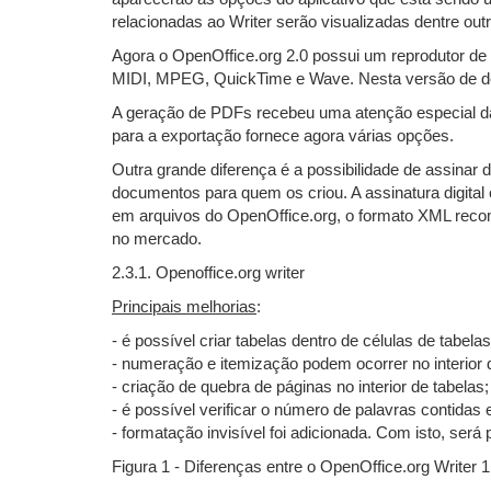
relacionadas ao Writer serão visualizadas dentre o
Agora o OpenOffice.org 2.0 possui um reprodutor de
MIDI, MPEG, QuickTime e Wave. Nesta versão de dese
A geração de PDFs recebeu uma atenção especial da 
para a exportação fornece agora várias opções.
Outra grande diferença é a possibilidade de assinar 
documentos para quem os criou. A assinatura digital
em arquivos do OpenOffice.org, o formato XML recome
no mercado.
2.3.1. Openoffice.org writer
Principais melhorias
:
- é possível criar tabelas dentro de células de tabela
- numeração e itemização podem ocorrer no interior 
- criação de quebra de páginas no interior de tabelas;
- é possível verificar o número de palavras contid
- formatação invisível foi adicionada. Com isto, ser
Figura 1 - Diferenças entre o OpenOffice.org Writer 1.