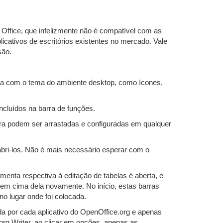
fice, que infelizmente não é compatível com as
cativos de escritórios existentes no mercado. Vale
são.
ica com o tema do ambiente desktop, como ícones,
ncluídos na barra de funções.
gora podem ser arrastadas e configuradas em qualquer
bri-los. Não é mais necessário esperar com o
menta respectiva à editação de tabelas é aberta, e
 em cima dela novamente. No início, estas barras
o lugar onde foi colocada.
da por cada aplicativo do OpenOffice.org e apenas
org Writer, ao clicar em opções, apenas as