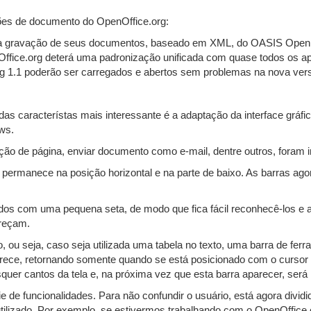
es de documento do OpenOffice.org:
 gravação de seus documentos, baseado em XML, do OASIS Open Of
fice.org deterá uma padronização unificada com quase todos os apli
rg 1.1 poderão ser carregados e abertos sem problemas na nova ver
as característas mais interessante é a adaptação da interface gráf
ws.
ção de página, enviar documento como e-mail, dentre outros, foram i
ra permanece na posição horizontal e na parte de baixo. As barras a
os com uma pequena seta, de modo que fica fácil reconhecê-los e a
reçam.
ou seja, caso seja utilizada uma tabela no texto, uma barra de ferra
parece, retornando somente quando se está posicionado com o cursor
uer cantos da tela e, na próxima vez que esta barra aparecer, será n
 de funcionalidades. Para não confundir o usuário, está agora dividi
tilizado. Por exemplo, se estivermos trabalhando com o OpenOffice.