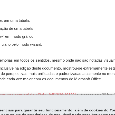
ros em uma tabela.
zação de uma tabela.
ew” em modo gráfico.
mulário pelo modo wizard.
elhorias em todos os sentidos, mesmo onde não são notadas visua
s, inclusive na edição deste documento, mostrou-se extremamente es
 de perspectivas mais unificadas e padronizadas atualmente no merc
dade cada vez maior com os documentos do Microsoft Office.
rrapunto.com/article.pl?sid=04/12/20/191204
>. Acesso em: 20 jan. 
quirer.net/?article=20293
>. Acesso em: 20 jan. 2005.
essenciais para garantir seu funcionamento, além de cookies do Y
 para coleta de estatísticas de uso. Você pode escolher como tra