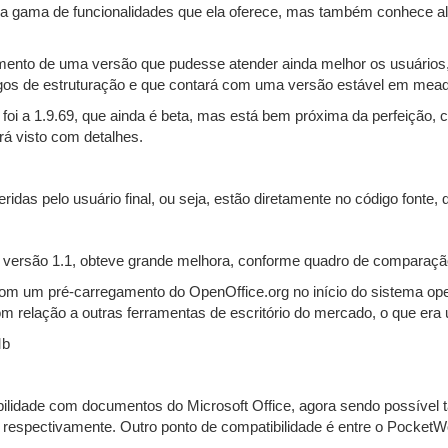
 a gama de funcionalidades que ela oferece, mas também conhece al
ento de uma versão que pudesse atender ainda melhor os usuários, a
argos de estruturação e que contará com uma versão estável em mead
foi a 1.9.69, que ainda é beta, mas está bem próxima da perfeição,
á visto com detalhes.
das pelo usuário final, ou seja, estão diretamente no código fonte,
 versão 1.1, obteve grande melhora, conforme quadro de comparaçã
 com um pré-carregamento do OpenOffice.org no início do sistema op
 relação a outras ferramentas de escritório do mercado, o que era 
Mb
ilidade com documentos do Microsoft Office, agora sendo possível
 respectivamente. Outro ponto de compatibilidade é entre o Pocket