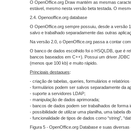
O OpenOffice.org Draw mantém as mesmas característ
estável, mesmo nesta versão beta testada. O mesm
2.4. Openooffice.org database
O OpenOffice.org sempre possuiu, desde a versão 1.
salvo e trabalhado separadamente das outras aplica
Na versão 2.0, o OpenOffice.org passa a contar com 
O banco de dados escolhido foi o HSQLDB, que é rel
bancos baseados em C++). Possui um driver JDBC e
(menos que 100 kb) e muito rápido.
Principais destaques
:
- criação de tabelas, queries, formulários e relatório
- formulários podem ser salvos separadamente da ap
- suporte a servidores LDAP;
- manipulação de dados aprimorada;
- bancos de dados podem ser trabalhados de forma i
- possibilidade de utilizar uma planilha, uma tabel
- funcionalidade de tipos de dados como “string”, “dat
Figura 5 - OpenOffice.org Database e suas diversas