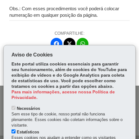
Obs.: Com esses procedimentos você poderá colocar
numeração em qualquer posição da página.
COMPARTILHE:
Fa
W
ce
ha
Aviso de Cookies
Tw
bo
ts
Voltar
Início
Imprimir
Baixar
itt
Este portal utiliza cookies essenciais para garantir
ok
Ap
seu funcionamento, além de cookies do YouTube para
er
p
exibição de vídeos e do Google Analytics para coleta
de estatísticas de uso. Você pode escolher como
tratamos os cookies a partir das opções abaixo.
Para mais informações, acesse nossa Política de
DENUNCIE CORRUPÇÃO
Privacidade.
Necessários
OUVIDORIA
Sem esse tipo de cookie, nosso portal não funciona
plenamente. Esses cookies não coletam informações sobre o
MAPA DO SITE
visitante.
Estatísticos
Esses cookies nos ajudam a entender como os visitantes