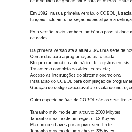
de máquinas de grande porte para os micros. Entre 
Em 1982, na sua primeira versão, o COBOL já trazi
funções incluíam uma seção especial para a defin
Esta versão trazia também também a possibilidade d
de dados.
Da primeira versão até a atual 3.0A, uma série de no
Comandos para a programação estruturada;
Bloqueio automático automático de registros em siste
Tratamento completo do vídeo, cores etc;
Acesso as interrupções do sistema operacional;
Instalação do COBOL para compilação de programas
Geração de código executável aproveitando instruç
Outro aspecto notável do COBOL são os seus limite
Tamanho máximo de um arquivo: 2000 Mbytes
Tamanho máximo de um registro: 62 Kbytes
Máximo de chaves por arquivo: sem limite
Tamanho máximo de uma chave: 225 bytes