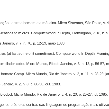
ão : entre o homem e a máuqina. Micro Sistemas, São Paulo, v. 4, n
tions to micros. Computerworld In Depth, Framinghan, v. 18, n. 51,
Janeiro, v. 7, n. 76, p. 12-19, maio 1989.
s (at last some of it sometimes). Computerworld In Depth, Framingha
pilador cobol. Micro Mundo, Rio de Janeiro, v. 3, n. 13, p. 56-57, m
formato Comp. Micro Mundo, Rio de Janeiro, v. 2, n. 11, p. 28-29, ja
neiro, v. 2, n. 8, p. 86-90, out. 1983.
 cobol. Micro Mundo, Rio de Janeiro, v. 4, n. 29, p. 25-27, jul. 1985.
: os prós e os contras das linguagem de programação mais utiliz