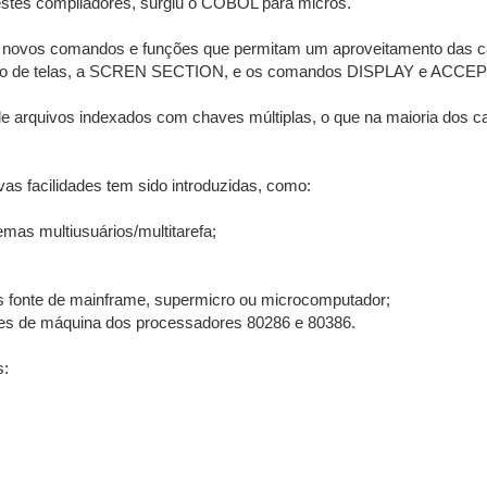
estes compiladores, surgiu o COBOL para micros.
a novos comandos e funções que permitam um aproveitamento das car
ição de telas, a SCREN SECTION, e os comandos DISPLAY e ACCEPT
e arquivos indexados com chaves múltiplas, o que na maioria dos c
vas facilidades tem sido introduzidas, como:
mas multiusuários/multitarefa;
 fonte de mainframe, supermicro ou microcomputador;
ões de máquina dos processadores 80286 e 80386.
s: