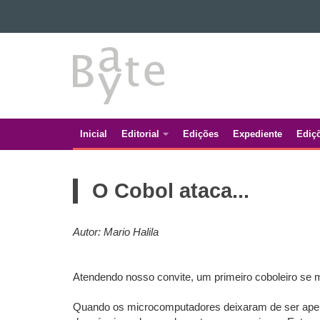
Ir para o conteúdo
BATE
Ir para a navegação
Ir para a busca
BYTE
Mapa do site
Inicial
Editorial
Edições
Expediente
Ediç
Navegação
principal
O Cobol ataca...
Autor: Mario Halila
Atendendo nosso convite, um primeiro coboleiro se m
Quando os microcomputadores deixaram de ser apena