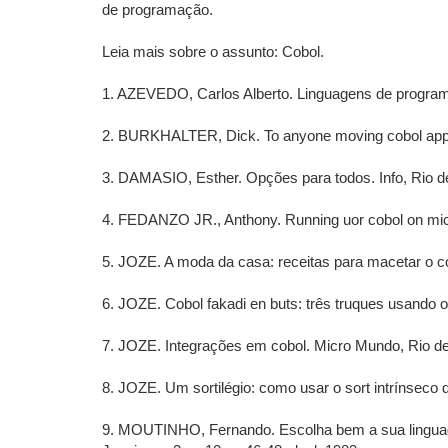
de programação.
Leia mais sobre o assunto: Cobol.
1. AZEVEDO, Carlos Alberto. Linguagens de programaç
2. BURKHALTER, Dick. To anyone moving cobol applica
3. DAMASIO, Esther. Opções para todos. Info, Rio de 
4. FEDANZO JR., Anthony. Running uor cobol on micro
5. JOZE. A moda da casa: receitas para macetar o com
6. JOZE. Cobol fakadi en buts: três truques usando o 
7. JOZE. Integrações em cobol. Micro Mundo, Rio de Ja
8. JOZE. Um sortilégio: como usar o sort intrínseco do
9. MOUTINHO, Fernando. Escolha bem a sua linguage