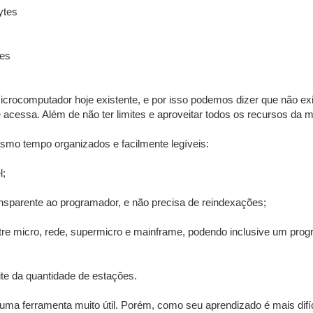
ytes
es
icrocomputador hoje existente, e por isso podemos dizer que não e
acessa. Além de não ter limites e aproveitar todos os recursos d
mo tempo organizados e facilmente legíveis:
l;
ansparente ao programador, e não precisa de reindexações;
ntre micro, rede, supermicro e mainframe, podendo inclusive um prog
te da quantidade de estações.
 ferramenta muito útil. Porém, como seu aprendizado é mais difícil