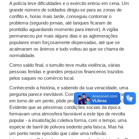
A polícia teve dificuldades e o exército entrou em cena. Um
grande número de soldados dirigiu-se para as zonas de
conflito e, horas mais tarde, conseguiu contornar o
problema (segundo jornais, até tanques ficaram de
prontidão aguardando momento para intervir). A vigília
permaneceu por mais alguns dias e as aglomerações
populares eram forçosamente dispersadas, até que se
acalmaram os ânimos e tudo voltou ao que se chama de
normalidade.
Como saldo final, o tumulto teve muita violência, várias
pessoas feridas e grandes prejuízos financeiros trazidos
pelos saques no comércio local.
Conhecendo a história, e sabendo da sua veracidade, uma
pergunta parece inevitável. Como uma situação tão banal
em torno de um pente, pôde proporcionar tamanha fúria?
Evidente que as péssimas condições sociais da época
formavam uma atmosfera favorável a este tipo de revolta
popular - a insatisfação coletiva forma, com o tempo, uma
espécie de barril de pólvora sedento pela faísca. Mas há
um ponto neste episódio que cabe uma reflexão