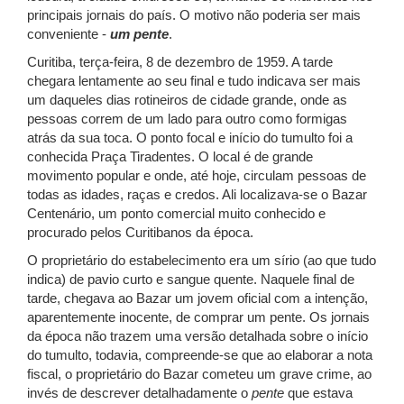
principais jornais do país. O motivo não poderia ser mais
conveniente -
um pente
.
Curitiba, terça-feira, 8 de dezembro de 1959. A tarde
chegara lentamente ao seu final e tudo indicava ser mais
um daqueles dias rotineiros de cidade grande, onde as
pessoas correm de um lado para outro como formigas
atrás da sua toca. O ponto focal e início do tumulto foi a
conhecida Praça Tiradentes. O local é de grande
movimento popular e onde, até hoje, circulam pessoas de
todas as idades, raças e credos. Ali localizava-se o Bazar
Centenário, um ponto comercial muito conhecido e
procurado pelos Curitibanos da época.
O proprietário do estabelecimento era um sírio (ao que tudo
indica) de pavio curto e sangue quente. Naquele final de
tarde, chegava ao Bazar um jovem oficial com a intenção,
aparentemente inocente, de comprar um pente. Os jornais
da época não trazem uma versão detalhada sobre o início
do tumulto, todavia, compreende-se que ao elaborar a nota
fiscal, o proprietário do Bazar cometeu um grave crime, ao
invés de descrever detalhadamente o
pente
que estava