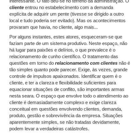
interessante. O fato deu-se no terreno da administração. O
cliente
entrou no estabelecimento com a demanda
explícita de adquirir um pente (tivesse se dirigido a outro
local e tudo poderia ser evitado). Mas os acontecimentos
provaram que havia, no cliente, algo mais...
Por alguns instantes, estes atores, esqueceram-se que
faziam parte de um sistema produtivo. Neste espaço, não
há lugar para paixões e delírios, o que prevalece é o
relacionamento de cunho científico. O tratamento das
questões em torno do
relacionamento com clientes
não é
tão simples quanto pode parecer. Exige, às vezes, grande
controle de impulsos apaixonados. Identificar quem é o
cliente, e ter a clareza e flexibilidade suficientes para
equacionar situações de conflito, são importantes armas
nesta seara. O espaço que envolve todo o atendimento
ao
cliente é demasiadamente complexo e exige clareza
conceitual em questões envolvendo clientes, demanda,
produto, gestão e sobrevivência da empresa. Situações
aparentemente simples, se não tratadas devidamente,
podem levar a verdadeiras catástrofes.