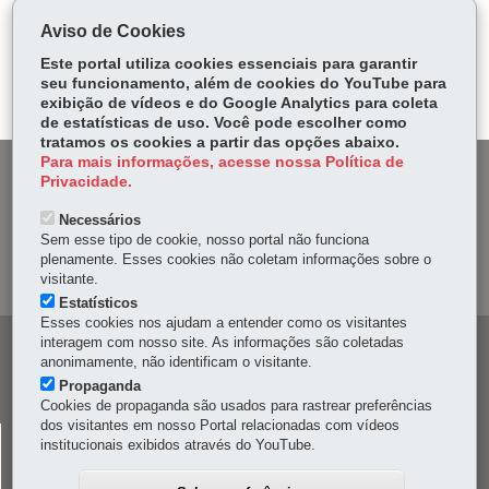
ce
ha
Aviso de Cookies
Tw
bo
ts
Voltar
Início
Imprimir
Baixar
itt
Este portal utiliza cookies essenciais para garantir
ok
Ap
seu funcionamento, além de cookies do YouTube para
er
p
exibição de vídeos e do Google Analytics para coleta
de estatísticas de uso. Você pode escolher como
tratamos os cookies a partir das opções abaixo.
Para mais informações, acesse nossa Política de
DENUNCIE CORRUPÇÃO
Privacidade.
Necessários
OUVIDORIA
Sem esse tipo de cookie, nosso portal não funciona
plenamente. Esses cookies não coletam informações sobre o
MAPA DO SITE
visitante.
Estatísticos
Esses cookies nos ajudam a entender como os visitantes
interagem com nosso site. As informações são coletadas
Navegação
anonimamente, não identificam o visitante.
principal
Propaganda
Cookies de propaganda são usados para rastrear preferências
dos visitantes em nosso Portal relacionadas com vídeos
CELEPAR
institucionais exibidos através do YouTube.
Rua Mateus Leme, 1561 - Bom Retiro
-
80520-174
-
Curitiba
-
PR
MAPA