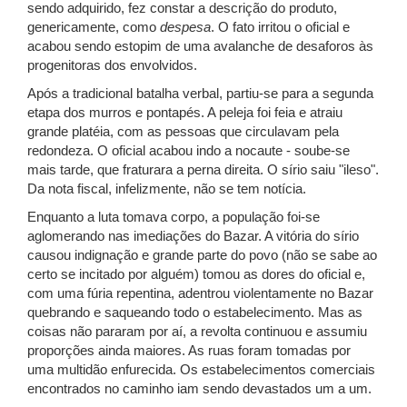
sendo adquirido, fez constar a descrição do produto,
genericamente, como
despesa
. O fato irritou o oficial e
acabou sendo estopim de uma avalanche de desaforos às
progenitoras dos envolvidos.
Após a tradicional batalha verbal, partiu-se para a segunda
etapa dos murros e pontapés. A peleja foi feia e atraiu
grande platéia, com as pessoas que circulavam pela
redondeza. O oficial acabou indo a nocaute - soube-se
mais tarde, que fraturara a perna direita. O sírio saiu "ileso".
Da nota fiscal, infelizmente, não se tem notícia.
Enquanto a luta tomava corpo, a população foi-se
aglomerando nas imediações do Bazar. A vitória do sírio
causou indignação e grande parte do povo (não se sabe ao
certo se incitado por alguém) tomou as dores do oficial e,
com uma fúria repentina, adentrou violentamente no Bazar
quebrando e saqueando todo o estabelecimento. Mas as
coisas não pararam por aí, a revolta continuou e assumiu
proporções ainda maiores. As ruas foram tomadas por
uma multidão enfurecida. Os estabelecimentos comerciais
encontrados no caminho iam sendo devastados um a um.