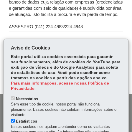
banco de dados cuja relação com empresas (credenciadas
e garantidas com selo de qualidade) é subdividida por área
de atuação. Isto facilita a procura e evita perda de tempo.
ASSESPRO (041) 224-4983/224-4948
COMPARTILHE:
Aviso de Cookies
Fa
W
Este portal utiliza cookies essenciais para garantir
ce
ha
seu funcionamento, além de cookies do YouTube para
Tw
exibição de vídeos e do Google Analytics para coleta
bo
ts
Voltar
Início
Imprimir
Baixar
itt
de estatísticas de uso. Você pode escolher como
ok
Ap
tratamos os cookies a partir das opções abaixo.
er
p
Para mais informações, acesse nossa Política de
Privacidade.
Necessários
DENUNCIE CORRUPÇÃO
Sem esse tipo de cookie, nosso portal não funciona
plenamente. Esses cookies não coletam informações sobre o
visitante.
OUVIDORIA
Estatísticos
Esses cookies nos ajudam a entender como os visitantes
MAPA DO SITE
interagem com nosso site. As informações são coletadas