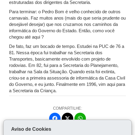
estruturadas dos dirigentes da Secretaria.
Para terminar: o Pedro Bom é velho conhecido de outros
carnavais. Faz muitos anos (mais do que seria prudente ou
desejável desejar) que nos cruzamos nos caminhos da
informática do Governo do Estado. Então, como você
chegou até aqui ?
De fato, faz um bocado de tempo. Estudei na PUC de 76 a
81. Nessa época fui trabalhar na Secretaria dos
Transportes, basicamente envolvido com projeto de
rodovias. Em 82, fui para a Secretaria do Planejamento,
trabalhar na Sala da Situação. Quando esta foi extinta,
criou-se a primeira assessoria de informática da Casa Civil
do Governo, e eu junto. Finalmente em 1996, vim aqui para
a Secretaria da Criança.
COMPARTILHE:
Fa
W
ce
ha
Aviso de Cookies
Tw
bo
ts
Voltar
Início
Imprimir
Baixar