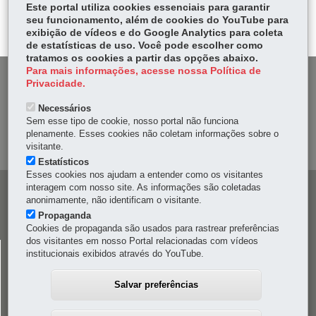
itt
Este portal utiliza cookies essenciais para garantir
ok
Ap
seu funcionamento, além de cookies do YouTube para
er
p
exibição de vídeos e do Google Analytics para coleta
de estatísticas de uso. Você pode escolher como
tratamos os cookies a partir das opções abaixo.
Para mais informações, acesse nossa Política de
DENUNCIE CORRUPÇÃO
Privacidade.
Necessários
OUVIDORIA
Sem esse tipo de cookie, nosso portal não funciona
plenamente. Esses cookies não coletam informações sobre o
MAPA DO SITE
visitante.
Estatísticos
Esses cookies nos ajudam a entender como os visitantes
interagem com nosso site. As informações são coletadas
Navegação
anonimamente, não identificam o visitante.
principal
Propaganda
Cookies de propaganda são usados para rastrear preferências
dos visitantes em nosso Portal relacionadas com vídeos
CELEPAR
institucionais exibidos através do YouTube.
Rua Mateus Leme, 1561 - Bom Retiro
-
80520-174
-
Curitiba
-
PR
MAPA
Salvar preferências
41 3200-5000