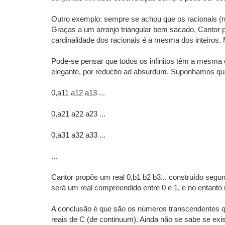
Outro exemplo: sempre se achou que os racionais (na
Graças a um arranjo triangular bem sacado, Cantor 
cardinalidade dos racionais é a mesma dos inteiros
Pode-se pensar que todos os infinitos têm a mesma 
elegante, por reductio ad absurdum. Suponhamos que 
0,a11 a12 a13 ...
0,a21 a22 a23 ...
0,a31 a32 a33 ...
...
Cantor propôs um real 0,b1 b2 b3... construído segun
será um real compreendido entre 0 e 1, e no entanto n
A conclusão é que são os números transcendentes que
reais de C (de continuum). Ainda não se sabe se exis