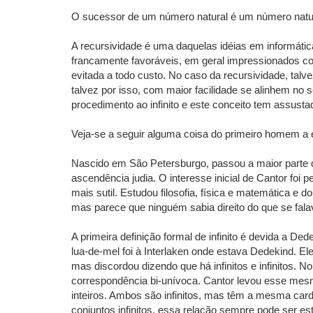
O sucessor de um número natural é um número natur
A recursividade é uma daquelas idéias em informát
francamente favoráveis, em geral impressionados com
evitada a todo custo. No caso da recursividade, tal
talvez por isso, com maior facilidade se alinhem n
procedimento ao infinito e este conceito tem assust
Veja-se a seguir alguma coisa do primeiro homem a 
Nascido em São Petersburgo, passou a maior parte 
ascendência judia. O interesse inicial de Cantor foi 
mais sutil. Estudou filosofia, física e matemática e
mas parece que ninguém sabia direito do que se fala
A primeira definição formal de infinito é devida a 
lua-de-mel foi à Interlaken onde estava Dedekind. El
mas discordou dizendo que há infinitos e infinitos.
correspondência bi-unívoca. Cantor levou esse mesm
inteiros. Ambos são infinitos, mas têm a mesma card
conjuntos infinitos, essa relação sempre pode ser e