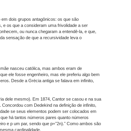
 em dois grupos antagônicos: os que são
, e os que a consideram uma frivolidade a ser
 conhecem, ou nunca chegaram a entendê-la, e que,
 da sensação de que a recursividade leva o
ua mãe nasceu católica, mas ambos eram de
a que ele fosse engenheiro, mas ele preferiu algo bem
ros. Desde a Grécia antiga se falava em infinito,
ópria dele mesmo). Em 1874, Cantor se casou e na sua
o. Concordou com Dedekind na definição de infinito,
nalidade se seus elementos podem ser colocados em
ar que há tantos números pares quanto números
nteiro e p um par, sendo que p="2n)." Como ambos são
 mesma cardinalidade.