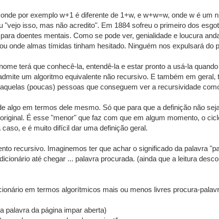
, onde por exemplo w+1 é diferente de 1+w, e w+w=w, onde w é um nú
"vejo isso, mas não acredito". Em 1884 sofreu o primeiro dos esg
para doentes mentais. Como se pode ver, genialidade e loucura anda
ou onde almas tímidas tinham hesitado. Ninguém nos expulsará do pa
nome terá que conhecê-la, entendê-la e estar pronto a usá-la quando 
admite um algoritmo equivalente não recursivo. E também em geral, 
daquelas (poucas) pessoas que conseguem ver a recursividade como 
de algo em termos dele mesmo. Só que para que a definição não seja ci
riginal. É esse "menor" que faz com que em algum momento, o ciclo 
caso, e é muito difícil dar uma definição geral.
 recursivo. Imaginemos ter que achar o significado da palavra "pal
dicionário até chegar ... palavra procurada. (ainda que a leitura de
onário em termos algorítmicos mais ou menos livres procura-palavra
ira palavra da página impar aberta)