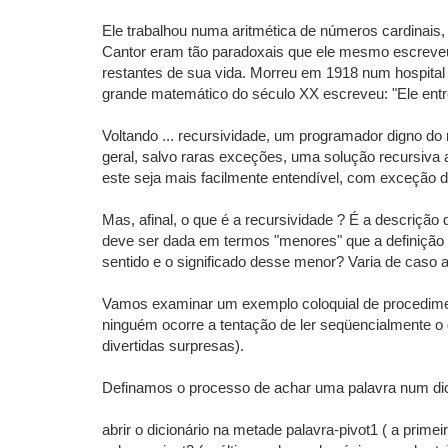
Ele trabalhou numa aritmética de números cardinais
Cantor eram tão paradoxais que ele mesmo escreveu 
restantes de sua vida. Morreu em 1918 num hospital 
grande matemático do século XX escreveu: "Ele entr
Voltando ... recursividade, um programador digno do 
geral, salvo raras exceções, uma solução recursiva 
este seja mais facilmente entendível, com exceção 
Mas, afinal, o que é a recursividade ? É a descrição 
deve ser dada em termos "menores" que a definição o
sentido e o significado desse menor? Varia de caso a 
Vamos examinar um exemplo coloquial de procedimento
ninguém ocorre a tentação de ler seqüencialmente o 
divertidas surpresas).
Definamos o processo de achar uma palavra num dici
abrir o dicionário na metade palavra-pivot1 ( a prime