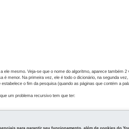
ma a ele mesmo. Veja-se que o nome do algorítmo, aparece também 
sa é menor. Na primeira vez, ele é todo o dicionário, na segunda vez
e estabelece o fim da pesquisa (quando as páginas que contém a pal
 que um problema recursivo tem que ter:
balho do processo será "menor". Uma condição, que obrigatoriamente
essenciais para garantir seu funcionamento, além de cookies do Y