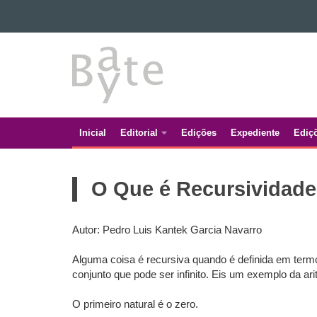
Ir para o conteúdo
BATE
Ir para a navegação
Ir para a busca
BYTE
Mapa do site
Inicial
Editorial
Edições
Expediente
Ediç
Navegação
principal
O Que é Recursividade
Autor: Pedro Luis Kantek Garcia Navarro
Alguma coisa é recursiva quando é definida em termos
conjunto que pode ser infinito. Eis um exemplo da a
O primeiro natural é o zero.