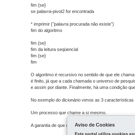
fim {se}
se palavra-pivot2 for encontrada
* imprimir ("palavra procurada não existe")
fim do algoritmo
fim {se}
fim da leitura seqüencial
fim {se}
fim
O algoritmo é recursivo no sentido de que ele cha
é finito, já que a cada chamada o universo de pesqui
e assim por diante. Finalmente, há uma condição qu
No exemplo do dicionário vimos as 3 características
Um processo que chame a si mesmo.
Aviso de Cookies
A garantia de que a cada chamada, o universo de tra
Este portal utiliza cookies 