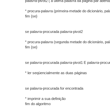
palavra-pivot2 ( a última palavra da página par abert
* procura-palavra (primeira-metade do dicionário, pa
fim {se}
se palavra-procurada palavra-pivot2
* procura-palavra (segunda metade do dicionário, pa
fim {se}
se palavra-procurada palavra-pivot1 E palavra-procu
* ler seqüencialmente as duas páginas
se palavra-procurada for encontrada
* imprimir a sua definição
fim do algoritmo