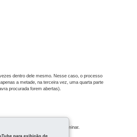
2 vezes dentro dele mesmo. Nesse caso, o processo
, apenas a metade, na terceira vez, uma quarta parte
avra procurada forem abertas).
 ocorrerá, que indique quando terminar.
ouTube para exibição de