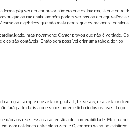
 forma p/q) seriam em maior número que os inteiros, já que entre do
provou que os racionais também podem ser postos em equivalência co
. Mesmo os algébricos que são mais gerais que os racionais, contin
cardinalidade, mas novamente Cantor provou que não é verdade. Os r
eles são contáveis. Então será possível criar uma tabela do tipo
do a regra: sempre que akk for igual a 1, bk será 5, e se akk for dif
ão fará parte da lista que supostamente tinha todos os reais. Logo...
 dão aos reais essa característica de inumerabilidade. Ele chamou a
tem cardinalidades entre aleph zero e C, embora saiba-se existirem 