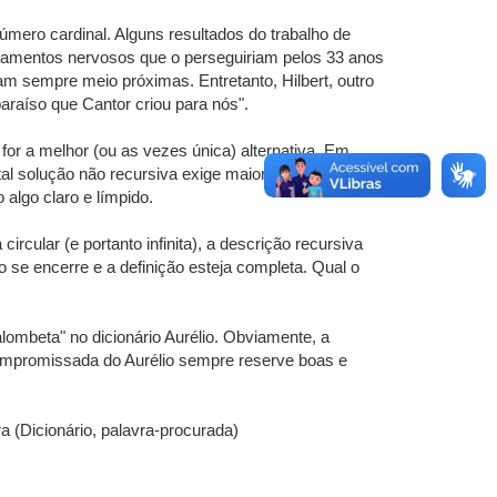
mero cardinal. Alguns resultados do trabalho de
otamentos nervosos que o perseguiriam pelos 33 anos
m sempre meio próximas. Entretanto, Hilbert, outro
raíso que Cantor criou para nós".
for a melhor (ou as vezes única) alternativa. Em
tal solução não recursiva exige maior código, embora
algo claro e límpido.
rcular (e portanto infinita), a descrição recursiva
se encerre e a definição esteja completa. Qual o
ombeta" no dicionário Aurélio. Obviamente, a
scompromissada do Aurélio sempre reserve boas e
 (Dicionário, palavra-procurada)