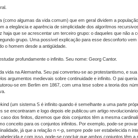
al.
ica (como algumas da vida comum) que em geral dividem a população
 a elegância e aparência de simplicidade dos algorítmos recursivos
vez haja que se acrescentar um terceiro grupo: o daqueles que não a
o segundo grupo. Uma possível explicação para esse desconforto vem
ado o homem desde a antigüidade.
estudar profundamente o infinito. Seu nome: Georg Cantor.
da vida na Alemanha. Seu pai converteu-se ao protestantismo, e s
pelos argumentos medievais sobre continuidade e infinito. O pai queri
 doutorou-se em Berlim em 1867, com uma tese sobre a teoria dos núme
va.
Dedekind (um sistema S é infinito quando é semelhante a uma parte pr
es se encontraram e logo depois ele publicou um artigo revolucionári
 No caso dos finitos, dizemos que dois conjuntos têm a mesma cardi
o conceito para os conjuntos infinitos. Por exemplo, pode-se prov
inalidade, já que a relação n <-p, sempre pode ser estabelecida n i
stabelecida e com isso, pode-se concluir que ambos conjuntos têm a