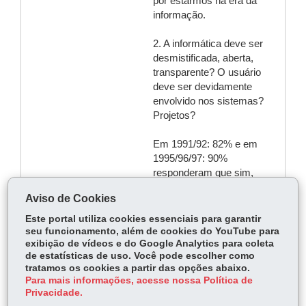
por estarmos na era da
informação.
2. A informática deve ser
desmistificada, aberta,
transparente? O usuário
deve ser devidamente
envolvido nos sistemas?
Projetos?
Em 1991/92: 82% e em
1995/96/97: 90%
responderam que sim,
relatando que mesmo assim,
Aviso de Cookies
trata-se de uma perspectiva
ideal, e que não acontece na
Este portal utiliza cookies essenciais para garantir
prática e na sua totalidade,
seu funcionamento, além de cookies do YouTube para
exibição de vídeos e do Google Analytics para coleta
aparecendo ainda a
de estatísticas de uso. Você pode escolher como
dicotomia entre o informá-
tratamos os cookies a partir das opções abaixo.
tico e o usuário, gerando a
Para mais informações, acesse nossa Política de
necessidade de estabelecer
Privacidade.
na empresas, as políticas,