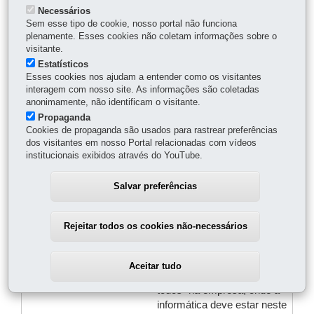
metodologias,
Necessários
Sem esse tipo de cookie, nosso portal não funciona
responsabilidades e normas
plenamente. Esses cookies não coletam informações sobre o
para favorecer esta
visitante.
desmistificação.
Estatísticos
Esses cookies nos ajudam a entender como os visitantes
3. As questões da qualidade
interagem com nosso site. As informações são coletadas
e da produtividade são
anonimamente, não identificam o visitante.
consideradas importantes?
Propaganda
Cookies de propaganda são usados para rastrear preferências
dos visitantes em nosso Portal relacionadas com vídeos
Em 1991/92: 82% e em
institucionais exibidos através do YouTube.
1995/96/97: 99%
responderam que sim,
Salvar preferências
evidenciando que qualidade
e produtividade estão ainda
em voga, que é uma
Rejeitar todos os cookies não-necessários
exigência dos consumidores
(interno ou externo à
empresa), relatando a
Aceitar tudo
necessidade de "contagiar
todos" na empresa, onde a
informática deve estar neste