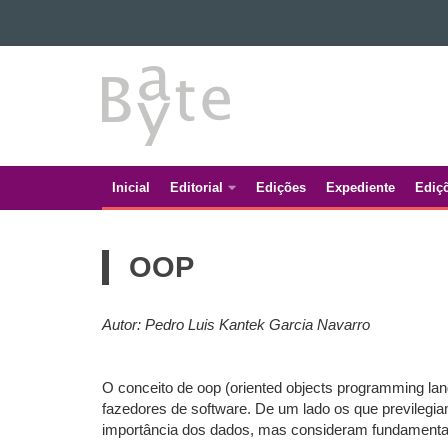
Ir para o conteúdo
BATE
Ir para a navegação
Ir para a busca
BYTE
Mapa do site
Inicial
Editorial
Edições
Expediente
Ediç
Navegação
principal
OOP
Autor: Pedro Luis Kantek Garcia Navarro
O conceito de oop (oriented objects programming lan
fazedores de software. De um lado os que previleg
importância dos dados, mas consideram fundamental 