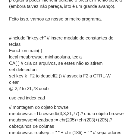
programa poder interferir durante o preenchimento da tela
(embora talvez não pareça, isto é um grande avanço).
Feito isso, vamos ao nosso primeiro programa.
#include “inkey.ch” // insere modulo de constantes de
teclas
Funct ion main( )
local meubrowse, minhacoluna, tecla
CA( ) // cria os arquivos, se estes não existirem
set deleted on
set key k_F2 to deuctrlf2 () // associa F2 a CTRL-W
clear
@ 2,2 to 21,78 doub
use cad index cad
// montagem do objeto browse
meubrowse:=Tbrowsedb(3,3,21,77) // crio o objeto browse
meubrowse:=headsep := chr(205)+chr(203)+(205) //
cabeçalhos de colunas
meubrowse:=colsep := “ “ + chr (186) + “ “ // separadores