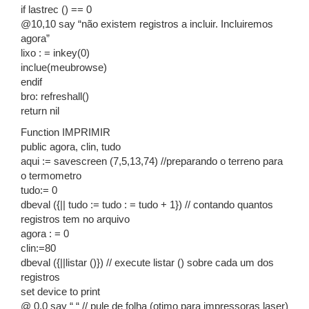
if lastrec () == 0
@10,10 say “não existem registros a incluir. Incluiremos
agora”
lixo : = inkey(0)
inclue(meubrowse)
endif
bro: refreshall()
return nil
Function IMPRIMIR
public agora, clin, tudo
aqui := savescreen (7,5,13,74) //preparando o terreno para
o termometro
tudo:= 0
dbeval ({|| tudo := tudo : = tudo + 1}) // contando quantos
registros tem no arquivo
agora : = 0
clin:=80
dbeval ({||listar ()}) // execute listar () sobre cada um dos
registros
set device to print
@ 0,0 say “ “ // pule de folha (otimo para impressoras laser)