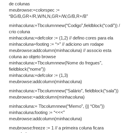
de colunas
meubrowse:=colorspec :=
“BG/B,GR+/R,W/N,N,GR+/W,G/B,R+/B”
minhacoluna:=Tbcolumnnew(“Codigo”,fieldblock(“codi”)) /
crio coluna
minhacoluna:=defcolor := (1,2) // defino cores para ela
minhacoluna=footing := “>” // adiciono um rodape
meubrowse:addcolumn(minhacoluna) // associo esta
coluna ao objeto browse
minhacoluna:=Tbcolumnnew(Nome do fregues”,
fieldblock(“nome”))
minhacoluna:=defcolor := (1,3)
meubrowse:addcolumn(minhacoluna)
minhacoluna:=Tbcolumnnew(“Salário”, fieldblock(“sala”))
meubrowse:=addcolumn(minhacoluna)
minhacoluna:= Tbcolumnnew(“Memo”, {|| “Obs”})
minhacoluna:footing := “<<<”
meubrowse:addcolumn(minhacoluna)
meubrowse:freeze := 1 // a primeira coluna ficara