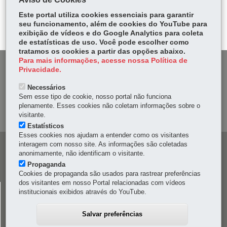
Tw
bo
ts
Voltar
Início
Imprimir
Baixar
itt
Este portal utiliza cookies essenciais para garantir
ok
Ap
seu funcionamento, além de cookies do YouTube para
er
p
exibição de vídeos e do Google Analytics para coleta
de estatísticas de uso. Você pode escolher como
tratamos os cookies a partir das opções abaixo.
Para mais informações, acesse nossa Política de
DENUNCIE CORRUPÇÃO
Privacidade.
Necessários
OUVIDORIA
Sem esse tipo de cookie, nosso portal não funciona
plenamente. Esses cookies não coletam informações sobre o
MAPA DO SITE
visitante.
Estatísticos
Esses cookies nos ajudam a entender como os visitantes
interagem com nosso site. As informações são coletadas
Navegação
anonimamente, não identificam o visitante.
principal
Propaganda
Cookies de propaganda são usados para rastrear preferências
dos visitantes em nosso Portal relacionadas com vídeos
CELEPAR
institucionais exibidos através do YouTube.
Rua Mateus Leme, 1561 - Bom Retiro
-
80520-174
-
Curitiba
-
PR
MAPA
Salvar preferências
41 3200-5000