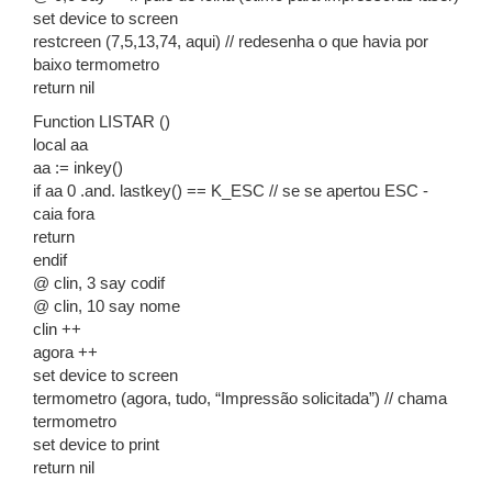
set device to screen
restcreen (7,5,13,74, aqui) // redesenha o que havia por
baixo termometro
return nil
Function LISTAR ()
local aa
aa := inkey()
if aa 0 .and. lastkey() == K_ESC // se se apertou ESC -
caia fora
return
endif
@ clin, 3 say codif
@ clin, 10 say nome
clin ++
agora ++
set device to screen
termometro (agora, tudo, “Impressão solicitada”) // chama
termometro
set device to print
return nil