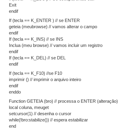
Exit
endif
If (tecla == K_ENTER ) // se ENTER
geteia (meubrowse) // vamos alterar o campo
endif
If (tecla == K_INS) // se INS
Inclua (meu browse) // vamos incluir um registro
endif
If (tecla == K_DEL) // se DEL
endif
If (tecla == K_F10) //se F10
imprimir () // imprimir o arquivo inteiro
endif
enddo
Function GETEIA (bro) // processa o ENTER (alteração)
local coluna, meuget
setcursor(1) // desenha o cursor
while(!bro:stabilize()) // espera estabilizar
end