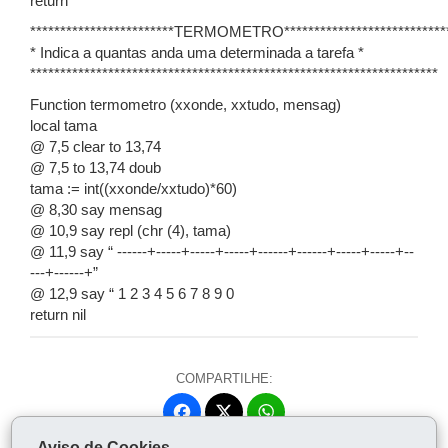
return
************************TERMOMETRO***************************
* Indica a quantas anda uma determinada a tarefa *
********************************************************************
Function termometro (xxonde, xxtudo, mensag)
local tama
@ 7,5 clear to 13,74
@ 7,5 to 13,74 doub
tama := int((xxonde/xxtudo)*60)
@ 8,30 say mensag
@ 10,9 say repl (chr (4), tama)
@ 11,9 say “ ------+-----+-----+-----+------+------+-----+-----+--
---+------+”
@ 12,9 say “ 1 2 3 4 5 6 7 8 9 0
return nil
COMPARTILHE:
Fa
W
ce
ha
Aviso de Cookies