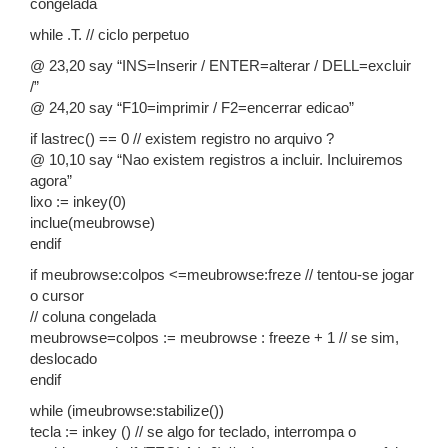
congelada
while .T. // ciclo perpetuo
@ 23,20 say “INS=Inserir / ENTER=alterar / DELL=excluir
/”
@ 24,20 say “F10=imprimir / F2=encerrar edicao”
if lastrec() == 0 // existem registro no arquivo ?
@ 10,10 say “Nao existem registros a incluir. Incluiremos
agora”
lixo := inkey(0)
inclue(meubrowse)
endif
if meubrowse:colpos <=meubrowse:freze // tentou-se jogar
o cursor
// coluna congelada
meubrowse=colpos := meubrowse : freeze + 1 // se sim,
deslocado
endif
while (imeubrowse:stabilize())
tecla := inkey () // se algo for teclado, interrompa o