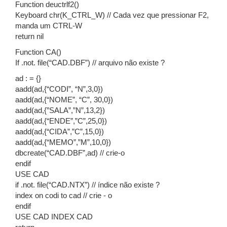
Function deuctrlf2()
Keyboard chr(K_CTRL_W) // Cada vez que pressionar F2,
manda um CTRL-W
return nil
Function CA()
If .not. file(“CAD.DBF”) // arquivo não existe ?
ad : = {}
aadd(ad,{“CODI”, “N”,3,0})
aadd(ad,{“NOME”, “C”, 30,0})
aadd(ad,{”SALA”,”N”,13,2})
aadd(ad,{“ENDE”,”C”,25,0})
aadd(ad,{“CIDA”,”C”,15,0})
aadd(ad,{“MEMO”,”M”,10,0})
dbcreate(“CAD.DBF”,ad) // crie-o
endif
USE CAD
if .not. file(“CAD.NTX”) // índice não existe ?
index on codi to cad // crie - o
endif
USE CAD INDEX CAD