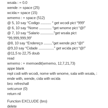
wsala : = 0.0
wende := space (25)
wcida:= space (15)
wmemo : = space (512)
@ 5, 10 say “Codigo ........... “ get wcodi pict “999”
@ 6, 10 say “Nome ............. “get wnome pict “@!”
@ 7, 10 say “Salario ..............”get wsala pict
“99,999,999,99”
@8, 10 say “Endereço .........”get wende pict “@!”
@9,10 say “Cidade ................” get wcida pict “@!”
@11,5 to 22,75 doub
read
wmemo : = memoedit(wmemo, 12,7,21,73)
appe blank
repl codi with wcodi, nome with wnome, sala with wsala, :
ende with, wende, cida with wcida
bro: refreshall
setcursor (0)
return nil
Function EXCLUDE (bro)
delete