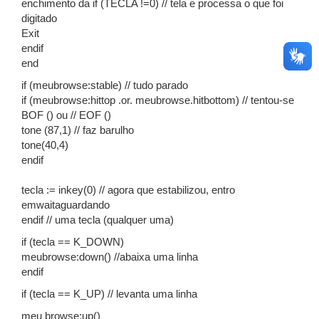
enchimento da if (TECLA !=0) // tela e processa o que foi
digitado
Exit
endif
end
if (meubrowse:stable) // tudo parado
if (meubrowse:hittop .or. meubrowse.hitbottom) // tentou-se
BOF () ou // EOF ()
tone (87,1) // faz barulho
tone(40,4)
endif
tecla := inkey(0) // agora que estabilizou, entro
emwaitaguardando
endif // uma tecla (qualquer uma)
if (tecla == K_DOWN)
meubrowse:down() //abaixa uma linha
endif
if (tecla == K_UP) // levanta uma linha
meu browse:up()