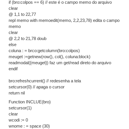
if (bro:colpos == 6) // este é o campo memo do arquivo
clear
@ 1,1 to 22,77
repl memo with memoedit(memo, 2,2,23,78) edita o campo
memo
clear
@ 2,2 to 21,78 doub
else
coluna : = brco:getcolumn(bro:colpos)
meuget :=getnew(row(), col(), coluna:block)
readmodal({meuget}) faz um get/read direto do arquivo
endif
bro:refreshcurrent() // redesenha a tela
setcursor(0) // apaga o cursor
return nil
Function INCLUE(bro)
setcursor(1)
clear
wcodi := 0
wnome : = space (30)