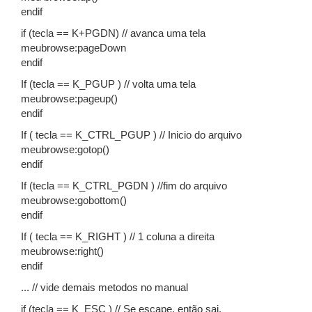
endif
if (tecla == K+PGDN) // avanca uma tela
meubrowse:pageDown
endif
If (tecla == K_PGUP ) // volta uma tela
meubrowse:pageup()
endif
If ( tecla == K_CTRL_PGUP ) // Inicio do arquivo
meubrowse:gotop()
endif
If (tecla == K_CTRL_PGDN ) //fim do arquivo
meubrowse:gobottom()
endif
If ( tecla == K_RIGHT ) // 1 coluna a direita
meubrowse:right()
endif
... // vide demais metodos no manual
if (tecla == K_ESC ) // Se escape, então sai.