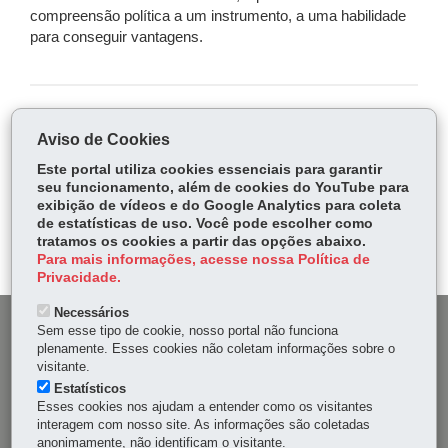
compreensão política a um instrumento, a uma habilidade
para conseguir vantagens.
COMPARTILHE:
Aviso de Cookies
Fa
W
Este portal utiliza cookies essenciais para garantir
ce
ha
seu funcionamento, além de cookies do YouTube para
Tw
exibição de vídeos e do Google Analytics para coleta
bo
ts
Voltar
Início
Imprimir
Baixar
itt
de estatísticas de uso. Você pode escolher como
ok
Ap
tratamos os cookies a partir das opções abaixo.
er
p
Para mais informações, acesse nossa Política de
Privacidade.
Necessários
DENUNCIE CORRUPÇÃO
Sem esse tipo de cookie, nosso portal não funciona
plenamente. Esses cookies não coletam informações sobre o
visitante.
OUVIDORIA
Estatísticos
Esses cookies nos ajudam a entender como os visitantes
MAPA DO SITE
interagem com nosso site. As informações são coletadas
anonimamente, não identificam o visitante.