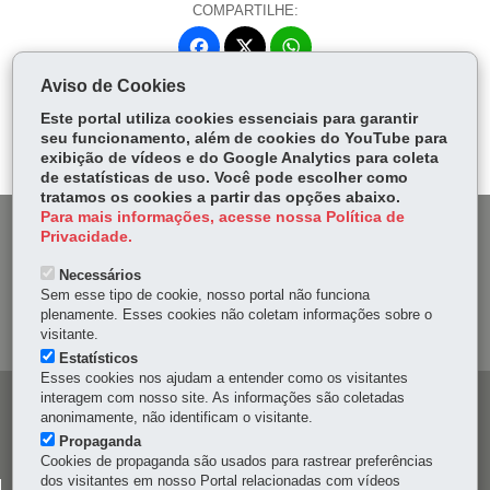
COMPARTILHE:
Fa
W
ce
ha
Aviso de Cookies
Tw
bo
ts
Voltar
Início
Imprimir
Baixar
itt
Este portal utiliza cookies essenciais para garantir
ok
Ap
seu funcionamento, além de cookies do YouTube para
er
p
exibição de vídeos e do Google Analytics para coleta
de estatísticas de uso. Você pode escolher como
tratamos os cookies a partir das opções abaixo.
Para mais informações, acesse nossa Política de
DENUNCIE CORRUPÇÃO
Privacidade.
Necessários
OUVIDORIA
Sem esse tipo de cookie, nosso portal não funciona
plenamente. Esses cookies não coletam informações sobre o
MAPA DO SITE
visitante.
Estatísticos
Esses cookies nos ajudam a entender como os visitantes
interagem com nosso site. As informações são coletadas
Navegação
anonimamente, não identificam o visitante.
principal
Propaganda
Cookies de propaganda são usados para rastrear preferências
dos visitantes em nosso Portal relacionadas com vídeos