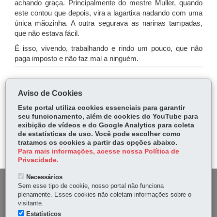
achando graça. Principalmente do mestre Muller, quando
este contou que depois, vira a lagartixa nadando com uma
única mãozinha. A outra segurava as narinas tampadas,
que não estava fácil.
É isso, vivendo, trabalhando e rindo um pouco, que não
paga imposto e não faz mal a ninguém.
COMPARTILHE:
Aviso de Cookies
Fa
W
Este portal utiliza cookies essenciais para garantir
ce
ha
seu funcionamento, além de cookies do YouTube para
Tw
exibição de vídeos e do Google Analytics para coleta
bo
ts
Voltar
Início
Imprimir
Baixar
itt
de estatísticas de uso. Você pode escolher como
ok
Ap
tratamos os cookies a partir das opções abaixo.
er
p
Para mais informações, acesse nossa Política de
Privacidade.
Necessários
DENUNCIE CORRUPÇÃO
Sem esse tipo de cookie, nosso portal não funciona
plenamente. Esses cookies não coletam informações sobre o
visitante.
OUVIDORIA
Estatísticos