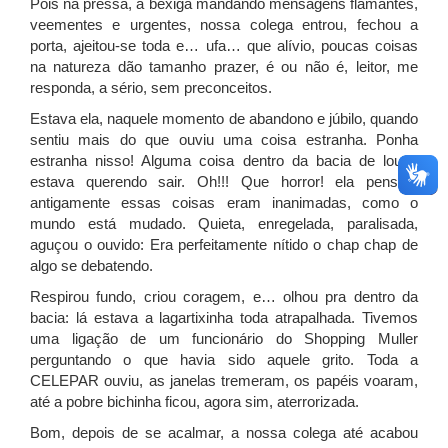
Pois na pressa, a bexiga mandando mensagens flamantes,
veementes e urgentes, nossa colega entrou, fechou a
porta, ajeitou-se toda e… ufa… que alívio, poucas coisas
na natureza dão tamanho prazer, é ou não é, leitor, me
responda, a sério, sem preconceitos.
Estava ela, naquele momento de abandono e júbilo, quando
sentiu mais do que ouviu uma coisa estranha. Ponha
estranha nisso! Alguma coisa dentro da bacia de louça
estava querendo sair. Oh!!! Que horror! ela pensou,
antigamente essas coisas eram inanimadas, como o
mundo está mudado. Quieta, enregelada, paralisada,
aguçou o ouvido: Era perfeitamente nítido o chap chap de
algo se debatendo.
Respirou fundo, criou coragem, e… olhou pra dentro da
bacia: lá estava a lagartixinha toda atrapalhada. Tivemos
uma ligação de um funcionário do Shopping Muller
perguntando o que havia sido aquele grito. Toda a
CELEPAR ouviu, as janelas tremeram, os papéis voaram,
até a pobre bichinha ficou, agora sim, aterrorizada.
Bom, depois de se acalmar, a nossa colega até acabou