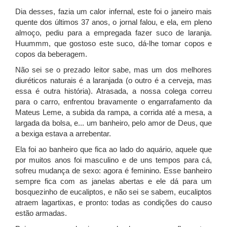
Dia desses, fazia um calor infernal, este foi o janeiro mais
quente dos últimos 37 anos, o jornal falou, e ela, em pleno
almoço, pediu para a empregada fazer suco de laranja.
Huummm, que gostoso este suco, dá-lhe tomar copos e
copos da beberagem.
Não sei se o prezado leitor sabe, mas um dos melhores
diuréticos naturais é a laranjada (o outro é a cerveja, mas
essa é outra história). Atrasada, a nossa colega correu
para o carro, enfrentou bravamente o engarrafamento da
Mateus Leme, a subida da rampa, a corrida até a mesa, a
largada da bolsa, e... um banheiro, pelo amor de Deus, que
a bexiga estava a arrebentar.
Ela foi ao banheiro que fica ao lado do aquário, aquele que
por muitos anos foi masculino e de uns tempos para cá,
sofreu mudança de sexo: agora é feminino. Esse banheiro
sempre fica com as janelas abertas e ele dá para um
bosquezinho de eucaliptos, e não sei se sabem, eucaliptos
atraem lagartixas, e pronto: todas as condições do causo
estão armadas.