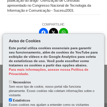
publicação do artigo "Otimização de Consultas"
apresentado no Congresso Nacional de Tecnologia da
Informação e Comunicação - Sucesu2003.
COMPARTILHE:
Fa
W
ce
ha
Aviso de Cookies
Tw
bo
ts
Voltar
Início
Imprimir
Baixar
itt
Este portal utiliza cookies essenciais para garantir
ok
Ap
seu funcionamento, além de cookies do YouTube para
er
p
exibição de vídeos e do Google Analytics para coleta
de estatísticas de uso. Você pode escolher como
tratamos os cookies a partir das opções abaixo.
Para mais informações, acesse nossa Política de
DENUNCIE CORRUPÇÃO
Privacidade.
Necessários
OUVIDORIA
Sem esse tipo de cookie, nosso portal não funciona
plenamente. Esses cookies não coletam informações sobre o
MAPA DO SITE
visitante.
Estatísticos
Esses cookies nos ajudam a entender como os visitantes