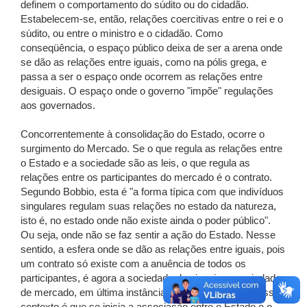
definem o comportamento do súdito ou do cidadão.
Estabelecem-se, então, relações coercitivas entre o rei e o
súdito, ou entre o ministro e o cidadão. Como
conseqüência, o espaço público deixa de ser a arena onde
se dão as relações entre iguais, como na pólis grega, e
passa a ser o espaço onde ocorrem as relações entre
desiguais. O espaço onde o governo "impõe" regulações
aos governados.
Concorrentemente à consolidação do Estado, ocorre o
surgimento do Mercado. Se o que regula as relações entre
o Estado e a sociedade são as leis, o que regula as
relações entre os participantes do mercado é o contrato.
Segundo Bobbio, esta é "a forma típica com que indivíduos
singulares regulam suas relações no estado da natureza,
isto é, no estado onde não existe ainda o poder público".
Ou seja, onde não se faz sentir a ação do Estado. Nesse
sentido, a esfera onde se dão as relações entre iguais, pois
um contrato só existe com a anuência de todos os
participantes, é agora a sociedade dos iguais, a sociedade
de mercado, em última instância, a esfera Privada. Nesse