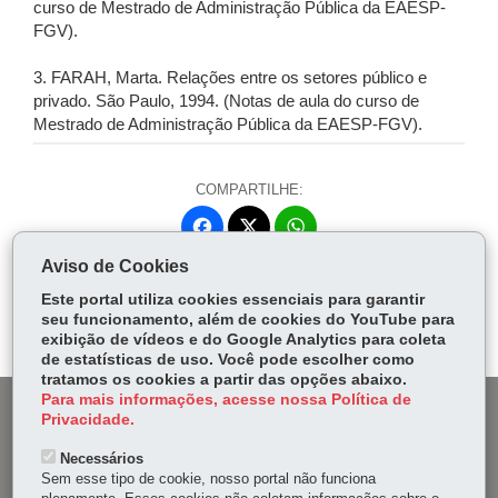
curso de Mestrado de Administração Pública da EAESP-
FGV).
3. FARAH, Marta. Relações entre os setores público e
privado. São Paulo, 1994. (Notas de aula do curso de
Mestrado de Administração Pública da EAESP-FGV).
COMPARTILHE:
Fa
W
ce
ha
Aviso de Cookies
Tw
bo
ts
Voltar
Início
Imprimir
Baixar
itt
Este portal utiliza cookies essenciais para garantir
ok
Ap
seu funcionamento, além de cookies do YouTube para
er
p
exibição de vídeos e do Google Analytics para coleta
de estatísticas de uso. Você pode escolher como
tratamos os cookies a partir das opções abaixo.
Para mais informações, acesse nossa Política de
DENUNCIE CORRUPÇÃO
Privacidade.
Necessários
OUVIDORIA
Sem esse tipo de cookie, nosso portal não funciona