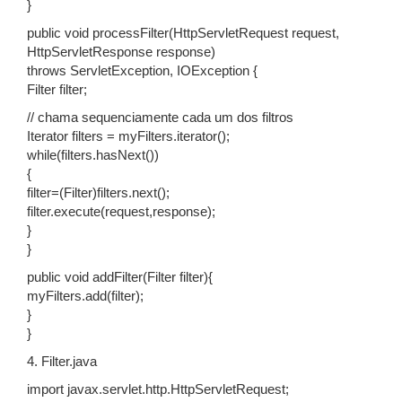
}
public void processFilter(HttpServletRequest request,
HttpServletResponse response)
throws ServletException, IOException {
Filter filter;
// chama sequenciamente cada um dos filtros
Iterator filters = myFilters.iterator();
while(filters.hasNext())
{
filter=(Filter)filters.next();
filter.execute(request,response);
}
}
public void addFilter(Filter filter){
myFilters.add(filter);
}
}
4. Filter.java
import javax.servlet.http.HttpServletRequest;