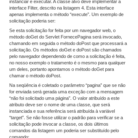
instanciar e executar. A classe alvo deve implementar a
interface Filter, descrito na listagem 4. Esta interface
apenas implementa o método “execute”. Um exemplo de
solicitação poderia ser:
Se esta solicitação for feita por um navegador web, o
método doGet do Servlet FornecePagina será invocado,
chamando em seguida o método doPost que processará a
solicitação. Os métodos doGet e doPost são chamados
pelo navegador dependendo de como a solicitação é feita,
no nosso exemplo o tratamento é o mesmo para qualquer
um deles, portanto apontamos o método doGet para
chamar o método doPost.
Na seqüência é coletado o parâmetro “pagina” que se não
for enviada será gerada uma exceção com a mensagem
“não foi solicitado uma página”. O valor atribuído a este
atributo deve ser o nome de uma classe, que será
instanciada e sua referência será atribuída à variável
“target”. Se não fosse utilizar o padrão para verificar se a
solicitação pode invocar a classe, os dois últimos
comandos da listagem um poderia ser substituído pelo
comando: