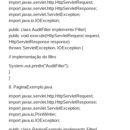
import javax.servlet.http.HttpServletRequest;
import javax.servlet.http.HttpServletResponse;
import javax.servlet.ServletException;
import java.io.IOException;
public class AuditFilter implements Filter{
public void execute(HttpServletRequest request,
HttpServletResponse response)
throws ServletException, IOException {
// implementação do filtro
System.out.println(“AuditFilter”);
}
}
8. PaginaExemplo.java
import javax.servlet.http.HttpServletRequest;
import javax.servlet.http.HttpServletResponse;
import javax.servlet.ServletException;
import java.io.PrintWriter;
import java.io.IOException;
public class PaginaExemplo implements Filter{