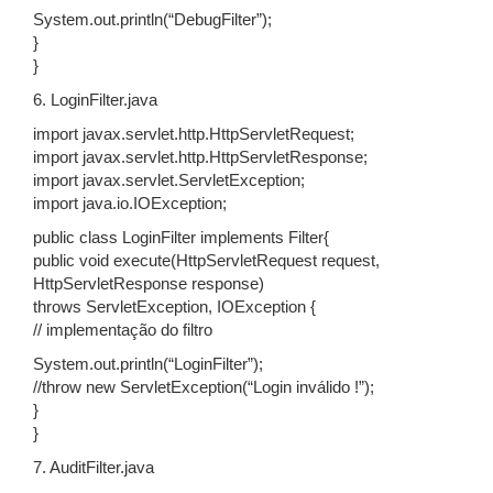
System.out.println(“DebugFilter”);
}
}
6. LoginFilter.java
import javax.servlet.http.HttpServletRequest;
import javax.servlet.http.HttpServletResponse;
import javax.servlet.ServletException;
import java.io.IOException;
public class LoginFilter implements Filter{
public void execute(HttpServletRequest request,
HttpServletResponse response)
throws ServletException, IOException {
// implementação do filtro
System.out.println(“LoginFilter”);
//throw new ServletException(“Login inválido !”);
}
}
7. AuditFilter.java