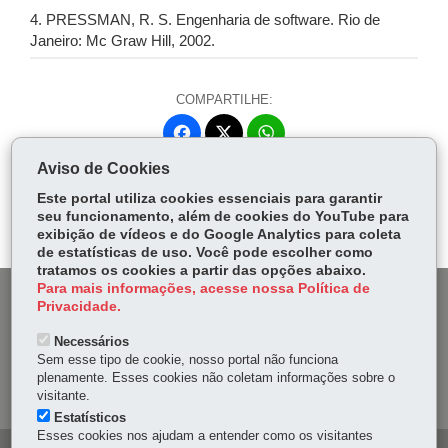
4. PRESSMAN, R. S. Engenharia de software. Rio de
Janeiro: Mc Graw Hill, 2002.
COMPARTILHE:
Fa
W
ce
ha
Aviso de Cookies
Tw
bo
ts
Voltar
Início
Imprimir
Baixar
itt
Este portal utiliza cookies essenciais para garantir
ok
Ap
seu funcionamento, além de cookies do YouTube para
er
p
exibição de vídeos e do Google Analytics para coleta
de estatísticas de uso. Você pode escolher como
tratamos os cookies a partir das opções abaixo.
Para mais informações, acesse nossa Política de
DENUNCIE CORRUPÇÃO
Privacidade.
Necessários
OUVIDORIA
Sem esse tipo de cookie, nosso portal não funciona
plenamente. Esses cookies não coletam informações sobre o
MAPA DO SITE
visitante.
Estatísticos
Esses cookies nos ajudam a entender como os visitantes