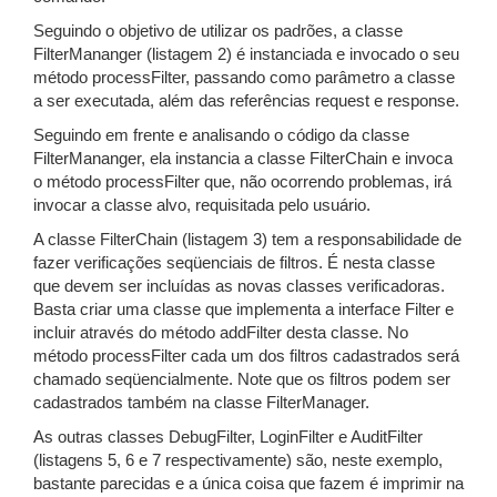
Seguindo o objetivo de utilizar os padrões, a classe
FilterMananger (listagem 2) é instanciada e invocado o seu
método processFilter, passando como parâmetro a classe
a ser executada, além das referências request e response.
Seguindo em frente e analisando o código da classe
FilterMananger, ela instancia a classe FilterChain e invoca
o método processFilter que, não ocorrendo problemas, irá
invocar a classe alvo, requisitada pelo usuário.
A classe FilterChain (listagem 3) tem a responsabilidade de
fazer verificações seqüenciais de filtros. É nesta classe
que devem ser incluídas as novas classes verificadoras.
Basta criar uma classe que implementa a interface Filter e
incluir através do método addFilter desta classe. No
método processFilter cada um dos filtros cadastrados será
chamado seqüencialmente. Note que os filtros podem ser
cadastrados também na classe FilterManager.
As outras classes DebugFilter, LoginFilter e AuditFilter
(listagens 5, 6 e 7 respectivamente) são, neste exemplo,
bastante parecidas e a única coisa que fazem é imprimir na