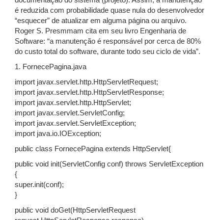
documentação do sistema (projeto). Assim, a manutenção
é reduzida com probabilidade quase nula do desenvolvedor
“esquecer” de atualizar em alguma página ou arquivo.
Roger S. Presmmam cita em seu livro Engenharia de
Software: “a manutenção é responsável por cerca de 80%
do custo total do software, durante todo seu ciclo de vida”.
1. FornecePagina.java
import javax.servlet.http.HttpServletRequest;
import javax.servlet.http.HttpServletResponse;
import javax.servlet.http.HttpServlet;
import javax.servlet.ServletConfig;
import javax.servlet.ServletException;
import java.io.IOException;
public class FornecePagina extends HttpServlet{
public void init(ServletConfig conf) throws ServletException
{
super.init(conf);
}
public void doGet(HttpServletRequest