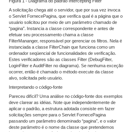
Figura 1 - Diagrama do padrão Intercepting Filter
A solicitação chega até o servidor, que por sua vez invoca
o Servlet FornecePagina, que verifica qual é a página que o
usuário solicitou por meio de um parâmetro chamado de
“pagina”. Instancia a classe correspondente e antes de
efetuar seu processamento chama a classe
FilterMananger, responsável por gerenciar os filtros. Nela é
instanciada a classe FilterChain que funciona como um
ordenador seqüencial de funcionalidades de verificação.
Estes verificadores são as classes Filter (DebugFilter,
LoginFilter e AuditFilter no diagrama). Se nenhuma exceção
ocorrer, então é chamado o método execute da classe
alvo, solicitada pelo usuário.
Interpretando o código-fonte
Pareceu difícil? Uma análise no código-fonte dos exemplos
deve clarear as idéias. Note que independentemente de
aplicar o padrão, a estrutura adotada consiste em fazer
solicitações sempre para o Servlet FornecePagina
passando um parâmetro denominado “pagina”, e o valor
deste parâmetro é o nome da classe que pretendemos