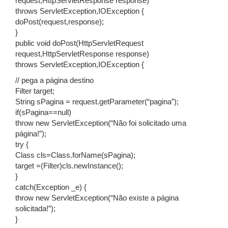
request,HttpServletResponse response)
throws ServletException,IOException {
doPost(request,response);
}
public void doPost(HttpServletRequest
request,HttpServletResponse response)
throws ServletException,IOException {
// pega a página destino
Filter target;
String sPagina = request.getParameter(“pagina”);
if(sPagina==null)
throw new ServletException(“Não foi solicitado uma
página!”);
try {
Class cls=Class.forName(sPagina);
target =(Filter)cls.newInstance();
}
catch(Exception _e) {
throw new ServletException(“Não existe a página
solicitada!”);
}