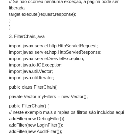
// Se não ocorreu nenhuma exceção, a página pode ser
liberada
target.execute(request,response);
}
}
3. FilterChain.java
import javax.servlet.http.HttpServletRequest;
import javax.servlet.http.HttpServletResponse;
import javax.servlet.ServletException;
import java.io.IOException;
import java.util.Vector;
import java.util.Iterator;
public class FilterChain{
private Vector myFilters = new Vector();
public FilterChain() {
// neste exemplo mais simples os filtros são incluidos aqui
addFilter(new DebugFilter());
addFilter(new LoginFilter());
addFilter(new AuditFilter());