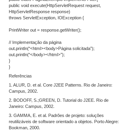
public void execute(HttpServletRequest request,
HttpServletResponse response)
throws ServletException, IOException {
PrintWriter out = response.getWriter();
// Implementação da página
out.println(“<html><body>Página solicitada”);
out.println(“</body></html>”);
}
}
Referências
1. ALUR, D. et al. Core J2EE Patterns. Rio de Janeiro:
Campus, 2002.
2. BODOFF, S.;GREEN, D. Tutorial do J2EE. Rio de
Janeiro: Campus, 2002.
3. GAMMA, E. et al. Padrões de projeto: soluções
reutilizáveis de software orientado a objetos. Porto Alegre:
Bookman, 2000.