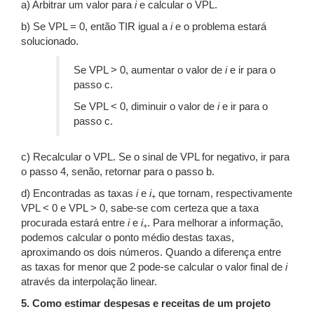
a) Arbitrar um valor para
i
e calcular o VPL.
b) Se VPL = 0, então TIR igual a
i
e o problema estará
solucionado.
Se VPL > 0, aumentar o valor de
i
e ir para o
passo c.
Se VPL < 0, diminuir o valor de
i
e ir para o
passo c.
c) Recalcular o VPL. Se o sinal de VPL for negativo, ir para
o passo 4, senão, retornar para o passo b.
d) Encontradas as taxas
i
e
i
que tornam, respectivamente
+
VPL < 0 e VPL > 0, sabe-se com certeza que a taxa
procurada estará entre
i
e
i
. Para melhorar a informação,
+
podemos calcular o ponto médio destas taxas,
aproximando os dois números. Quando a diferença entre
as taxas for menor que 2 pode-se calcular o valor final de
i
através da interpolação linear.
5. Como estimar despesas e receitas de um projeto