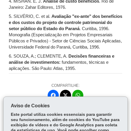
4. MISHAN. E. J.
Análise de custo benefícios
. Rio de
Janeiro: Zahar Editores, 1976.
5. SILVÉRIO, C. et al.
Avaliação "ex-ante" dos benefícios
e dos custos do projeto de controle patrimonial do
setor público do Estado do Paraná
. Curitiba, 1996.
Monografia (Especialização em Projetos Empresariais
Públicos e Privados) - Setor de Ciências Sociais Aplicadas,
Universidade Federal do Paraná, Curitiba, 1996.
6. SOUZA, A.; CLEMENTE, A.
Decisões financeiras e
análise de investimentos:
fundamentos, técnicas e
aplicações. São Paulo: Atlas, 1995.
COMPARTILHE:
Fa
W
ce
ha
Aviso de Cookies
Tw
bo
ts
Voltar
Início
Imprimir
Baixar
itt
Este portal utiliza cookies essenciais para garantir
ok
Ap
seu funcionamento, além de cookies do YouTube para
er
p
exibição de vídeos e do Google Analytics para coleta
de estatísticas de uso. Você pode escolher como