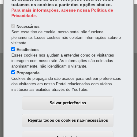
tratamos os cookies a partir das opções abaixo.
Para mais informações, acesse nossa Política de
DENUNCIE CORRUPÇÃO
Privacidade.
Necessários
OUVIDORIA
Sem esse tipo de cookie, nosso portal não funciona
plenamente. Esses cookies não coletam informações sobre o
MAPA DO SITE
visitante.
Estatísticos
Esses cookies nos ajudam a entender como os visitantes
interagem com nosso site. As informações são coletadas
Navegação
anonimamente, não identificam o visitante.
principal
Propaganda
Cookies de propaganda são usados para rastrear preferências
dos visitantes em nosso Portal relacionadas com vídeos
CELEPAR
institucionais exibidos através do YouTube.
Rua Mateus Leme, 1561 - Bom Retiro
-
80520-174
-
Curitiba
-
PR
MAPA
Salvar preferências
41 3200-5000
Rejeitar todos os cookies não-necessários