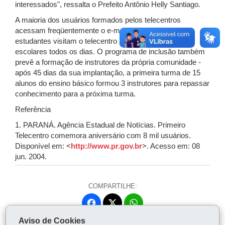
interessados", ressalta o Prefeito Antônio Helly Santiago.
A maioria dos usuários formados pelos telecentros
acessam freqüentemente o e-mail e pelo menos 20
estudantes visitam o telecentro para fazer pesquisas
escolares todos os dias. O programa de inclusão também
prevê a formação de instrutores da própria comunidade -
após 45 dias da sua implantação, a primeira turma de 15
alunos do ensino básico formou 3 instrutores para repassar
conhecimento para a próxima turma.
Referência
1. PARANÁ. Agência Estadual de Notícias. Primeiro
Telecentro comemora aniversário com 8 mil usuários.
Disponível em: <
http://www.pr.gov.br
>. Acesso em: 08
jun. 2004.
COMPARTILHE:
Fa
W
ce
ha
Aviso de Cookies
Tw