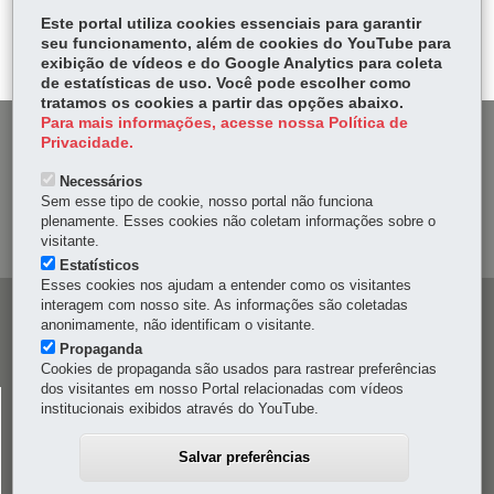
bo
ts
Voltar
Início
Imprimir
Baixar
itt
Este portal utiliza cookies essenciais para garantir
ok
Ap
seu funcionamento, além de cookies do YouTube para
er
p
exibição de vídeos e do Google Analytics para coleta
de estatísticas de uso. Você pode escolher como
tratamos os cookies a partir das opções abaixo.
Para mais informações, acesse nossa Política de
DENUNCIE CORRUPÇÃO
Privacidade.
Necessários
OUVIDORIA
Sem esse tipo de cookie, nosso portal não funciona
plenamente. Esses cookies não coletam informações sobre o
MAPA DO SITE
visitante.
Estatísticos
Esses cookies nos ajudam a entender como os visitantes
interagem com nosso site. As informações são coletadas
Navegação
anonimamente, não identificam o visitante.
principal
Propaganda
Cookies de propaganda são usados para rastrear preferências
dos visitantes em nosso Portal relacionadas com vídeos
CELEPAR
institucionais exibidos através do YouTube.
Rua Mateus Leme, 1561 - Bom Retiro
-
80520-174
-
Curitiba
-
PR
MAPA
Salvar preferências
41 3200-5000