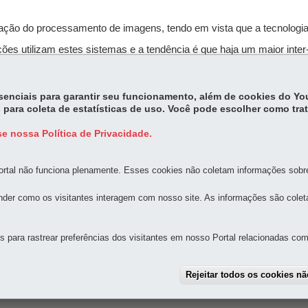
lização do processamento de imagens, tendo em vista que a tecnologi
ões utilizam estes sistemas e a tendência é que haja um maior inter
z no fluxo de informações corporativas com a utilização desta tecn
essenciais para garantir seu funcionamento, além de cookies do Y
 para coleta de estatísticas de uso. Você pode escolher como tra
e nossa Política de Privacidade.
rtal não funciona plenamente. Esses cookies não coletam informações sobre 
MAPA D
der como os visitantes interagem com nosso site. As informações são cole
para rastrear preferências dos visitantes em nosso Portal relacionadas com 
 Bom Retiro
-
80520-174
-
Curitiba
-
PR
MAPA
Rejeitar todos os cookies n