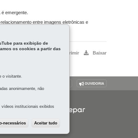
a é emergente.
-relacionamento entre imagens eletrônicas e
ologia.
ouTube para exibição de
tamos os cookies a partir das
Voltar
Início
Imprimir
Baixar
o visitante.
O SITE
DENUNCIE CORRUPÇÃO
OUVIDORIA
tadas anonimamente, não
vídeos institucionais exibidos
ão-necessários
Aceitar tudo
Withdraw consent