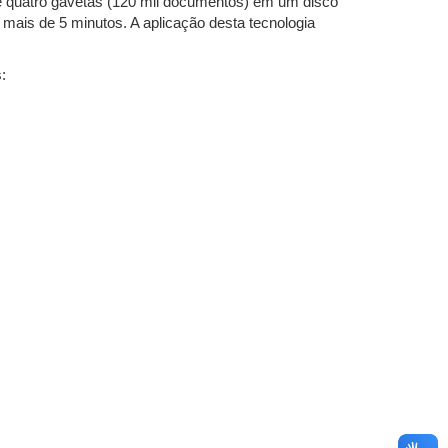
e quatro gavetas (120 mil documentos) em um disco
mais de 5 minutos. A aplicação desta tecnologia
: