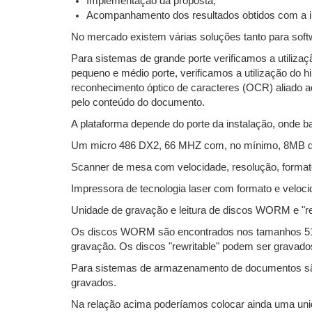
Implementação da proposta;
Acompanhamento dos resultados obtidos com a
No mercado existem várias soluções tanto para sof
Para sistemas de grande porte verificamos a utiliz
pequeno e médio porte, verificamos a utilização do 
reconhecimento óptico de caracteres (OCR) aliado 
pelo conteúdo do documento.
A plataforma depende do porte da instalação, onde 
Um micro 486 DX2, 66 MHZ com, no mínimo, 8MB de
Scanner de mesa com velocidade, resolução, formato
Impressora de tecnologia laser com formato e veloc
Unidade de gravação e leitura de discos WORM e "re
Os discos WORM são encontrados nos tamanhos 51/
gravação. Os discos "rewritable" podem ser gravad
Para sistemas de armazenamento de documentos sã
gravados.
Na relação acima poderíamos colocar ainda uma un