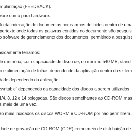
 implantação (FEEDBACK).
tware como para hardware.
ação da indexação de documentos por campos definidos dentro de u
hipertexto onde todas as palavras contidas no documento são pesquis
ao software de gerenciamento dos documentos, permitindo a pesquis
basicamente teríamos:
 memória, com capacidade de disco de, no mínimo 540 MB, stand 
 e alimentação de folhas dependendo da aplicação dentro do sistem
idade dependendo da aplicação.
writable" dependendo da capacidade dos discos a serem utilizados.
4, 8, 12 e 14 polegadas. São discos semelhantes ao CD-ROM mas
os mais de uma vez.
o mais indicados os discos WORM e CD-ROM por não permitirem a 
idade de gravação de CD-ROM (CDR) como meio de distribuição de 