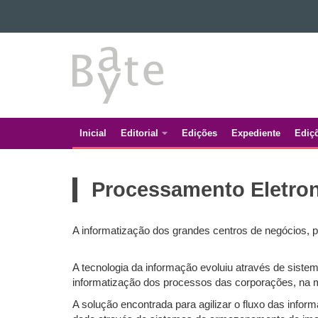
Ir para o conteúdo
BATE
Ir para a navegação
Ir para a busca
BYTE
Mapa do site
Inicial
Editorial
Edições
Expediente
Ediç
Navegação
principal
Processamento Eletro
A informatização dos grandes centros de negócios, 
A tecnologia da informação evoluiu através de siste
informatização dos processos das corporações, na 
A solução encontrada para agilizar o fluxo das info