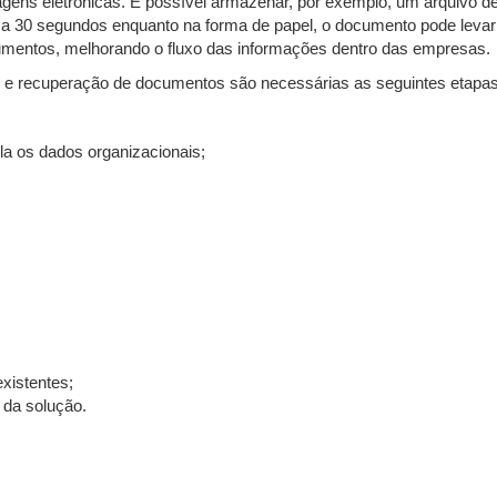
ens eletrônicas. É possível armazenar, por exemplo, um arquivo d
a 30 segundos enquanto na forma de papel, o documento pode levar 
mentos, melhorando o fluxo das informações dentro das empresas.
e recuperação de documentos são necessárias as seguintes etapas
ula os dados organizacionais;
existentes;
 da solução.