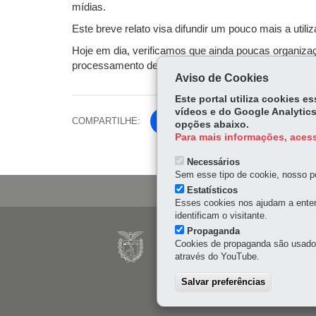
mídias.
Este breve relato visa difundir um pouco mais a uti
Hoje em dia, verificamos que ainda poucas organizaç
processamento de dados, proporcionando maior rapide
Aviso de Cookies
Este portal utiliza cookies 
vídeos e do Google Analytics
COMPARTILHE:
Fa
opções abaixo.
Para mais informações, acess
ce
Tw
bo
Necessários
itt
ok
Sem esse tipo de cookie, nosso po
er
Estatísticos
Esses cookies nos ajudam a enten
identificam o visitante.
Navegação
Propaganda
CELEPAR
Cookies de propaganda são usados 
principal
através do YouTube.
Rua Mateus Leme, 1561 -
41 3200-5000
Salvar preferências