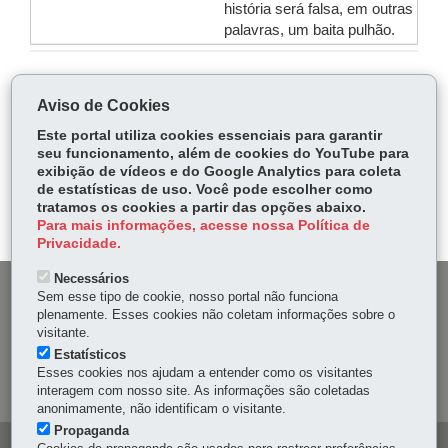
história será falsa, em outras
palavras, um baita pulhão.
COMPARTILHE:
Aviso de Cookies
Fa
W
Este portal utiliza cookies essenciais para garantir
ce
ha
seu funcionamento, além de cookies do YouTube para
Tw
exibição de vídeos e do Google Analytics para coleta
bo
ts
Voltar
Início
Imprimir
Baixar
itt
de estatísticas de uso. Você pode escolher como
ok
Ap
tratamos os cookies a partir das opções abaixo.
er
p
Para mais informações, acesse nossa Política de
Privacidade.
Necessários
DENUNCIE CORRUPÇÃO
Sem esse tipo de cookie, nosso portal não funciona
plenamente. Esses cookies não coletam informações sobre o
visitante.
OUVIDORIA
Estatísticos
Esses cookies nos ajudam a entender como os visitantes
MAPA DO SITE
interagem com nosso site. As informações são coletadas
anonimamente, não identificam o visitante.
Propaganda