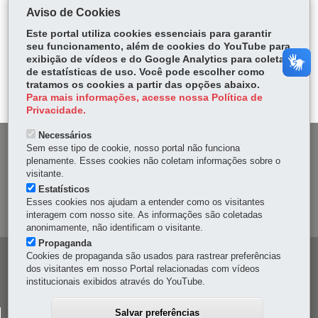
COMPARTILHE:
Aviso de Cookies
Fa
W
Este portal utiliza cookies essenciais para garantir
ce
ha
seu funcionamento, além de cookies do YouTube para
Tw
exibição de vídeos e do Google Analytics para coleta
bo
ts
Voltar
Início
Imprimir
Baixar
itt
de estatísticas de uso. Você pode escolher como
ok
Ap
tratamos os cookies a partir das opções abaixo.
er
p
Para mais informações, acesse nossa Política de
Privacidade.
Necessários
DENUNCIE CORRUPÇÃO
Sem esse tipo de cookie, nosso portal não funciona
plenamente. Esses cookies não coletam informações sobre o
visitante.
OUVIDORIA
Estatísticos
Esses cookies nos ajudam a entender como os visitantes
MAPA DO SITE
interagem com nosso site. As informações são coletadas
anonimamente, não identificam o visitante.
Propaganda
Cookies de propaganda são usados para rastrear preferências
Navegação
dos visitantes em nosso Portal relacionadas com vídeos
principal
institucionais exibidos através do YouTube.
Salvar preferências
CELEPAR