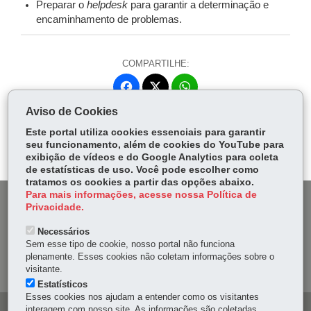
Preparar o
helpdesk
para garantir a determinação e
encaminhamento de problemas.
COMPARTILHE:
Fa
W
ce
ha
Aviso de Cookies
Tw
bo
ts
Voltar
Início
Imprimir
Baixar
itt
Este portal utiliza cookies essenciais para garantir
ok
Ap
seu funcionamento, além de cookies do YouTube para
er
p
exibição de vídeos e do Google Analytics para coleta
de estatísticas de uso. Você pode escolher como
tratamos os cookies a partir das opções abaixo.
Para mais informações, acesse nossa Política de
DENUNCIE CORRUPÇÃO
Privacidade.
Necessários
OUVIDORIA
Sem esse tipo de cookie, nosso portal não funciona
plenamente. Esses cookies não coletam informações sobre o
MAPA DO SITE
visitante.
Estatísticos
Esses cookies nos ajudam a entender como os visitantes
interagem com nosso site. As informações são coletadas