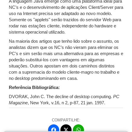
A linguagem Java emerge como uma plataforma ideal para
NC’s e o desenvolvimento de aplicações Client/Server para
uso na Internet precisa ser adaptado ao novo modelo.
Somente os "applets" serão trazidos do servidor Web para
rodar nas estações cliente, independente do hardware e
sistema operacional utilizado.
Na maioria dos artigos que tenho lido sobre o assunto, os
analistas dizem que os NC’s não vieram para eliminar os
PC’s e sim serão mais uma alternativa para as empresas e
poderão substitui-los com vantagens em algumas
situações. Outros apostam em dois caminhos distintos
com a supremacia do modelo cliente-magro no trabalho e
no desktop predominando em casa.
Referência Bibliográfica:
DVORAK, John C. The decline of desktop computing.
PC
Magazine
, New York, v.16, n 2, p-87, 21 jan. 1997.
COMPARTILHE:
Fa
W