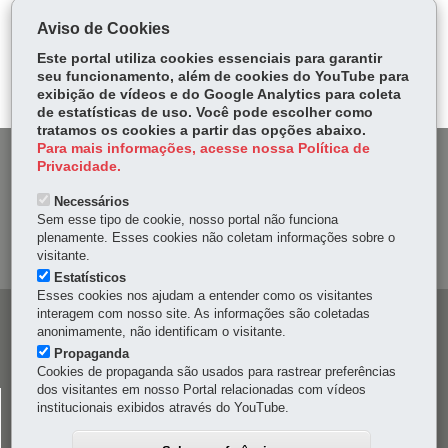
ce
ha
Aviso de Cookies
Tw
bo
ts
Voltar
Início
Imprimir
Baixar
itt
Este portal utiliza cookies essenciais para garantir
ok
Ap
seu funcionamento, além de cookies do YouTube para
er
p
exibição de vídeos e do Google Analytics para coleta
de estatísticas de uso. Você pode escolher como
tratamos os cookies a partir das opções abaixo.
Para mais informações, acesse nossa Política de
DENUNCIE CORRUPÇÃO
Privacidade.
Necessários
OUVIDORIA
Sem esse tipo de cookie, nosso portal não funciona
plenamente. Esses cookies não coletam informações sobre o
MAPA DO SITE
visitante.
Estatísticos
Esses cookies nos ajudam a entender como os visitantes
interagem com nosso site. As informações são coletadas
Navegação
anonimamente, não identificam o visitante.
principal
Propaganda
Cookies de propaganda são usados para rastrear preferências
dos visitantes em nosso Portal relacionadas com vídeos
CELEPAR
institucionais exibidos através do YouTube.
Rua Mateus Leme, 1561 - Bom Retiro
-
80520-174
-
Curitiba
-
PR
MAPA