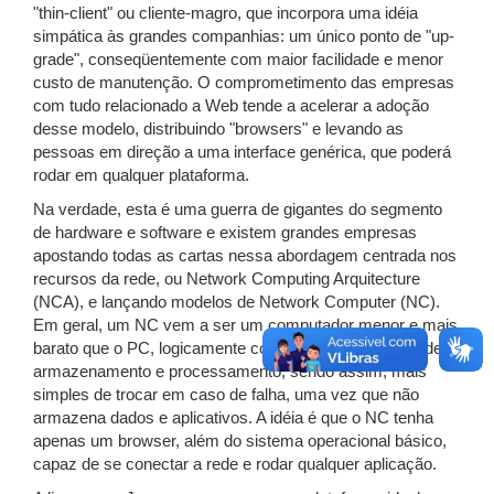
"thin-client" ou cliente-magro, que incorpora uma idéia
simpática às grandes companhias: um único ponto de "up-
grade", conseqüentemente com maior facilidade e menor
custo de manutenção. O comprometimento das empresas
com tudo relacionado a Web tende a acelerar a adoção
desse modelo, distribuindo "browsers" e levando as
pessoas em direção a uma interface genérica, que poderá
rodar em qualquer plataforma.
Na verdade, esta é uma guerra de gigantes do segmento
de hardware e software e existem grandes empresas
apostando todas as cartas nessa abordagem centrada nos
recursos da rede, ou Network Computing Arquitecture
(NCA), e lançando modelos de Network Computer (NC).
Em geral, um NC vem a ser um computador menor e mais
barato que o PC, logicamente com menor capacidade de
armazenamento e processamento, sendo assim, mais
simples de trocar em caso de falha, uma vez que não
armazena dados e aplicativos. A idéia é que o NC tenha
apenas um browser, além do sistema operacional básico,
capaz de se conectar a rede e rodar qualquer aplicação.