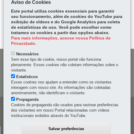
Aviso de Cookies
Fa
W
Este portal utiliza cookies essenciais para garantir
ce
ha
seu funcionamento, além de cookies do YouTube para
Tw
exibição de vídeos e do Google Analytics para coleta
bo
ts
Voltar
Início
Imprimir
Baixar
itt
de estatísticas de uso. Você pode escolher como
ok
Ap
tratamos os cookies a partir das opções abaixo.
er
p
Para mais informações, acesse nossa Política de
Privacidade.
Necessários
DENUNCIE CORRUPÇÃO
Sem esse tipo de cookie, nosso portal não funciona
plenamente. Esses cookies não coletam informações sobre o
visitante.
OUVIDORIA
Estatísticos
Esses cookies nos ajudam a entender como os visitantes
MAPA DO SITE
interagem com nosso site. As informações são coletadas
anonimamente, não identificam o visitante.
Propaganda
Cookies de propaganda são usados para rastrear preferências
Navegação
dos visitantes em nosso Portal relacionadas com vídeos
principal
institucionais exibidos através do YouTube.
Salvar preferências
CELEPAR