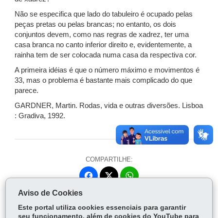
Não se especifica que lado do tabuleiro é ocupado pelas
peças pretas ou pelas brancas; no entanto, os dois
conjuntos devem, como nas regras de xadrez, ter uma
casa branca no canto inferior direito e, evidentemente, a
rainha tem de ser colocada numa casa da respectiva cor.
A primeira idéias é que o número máximo e movimentos é
33, mas o problema é bastante mais complicado do que
parece.
GARDNER, Martin. Rodas, vida e outras diversões. Lisboa
: Gradiva, 1992.
COMPARTILHE:
Fa
W
ce
ha
Aviso de Cookies
Tw
bo
ts
Voltar
Início
Imprimir
Baixar
itt
Este portal utiliza cookies essenciais para garantir
ok
Ap
seu funcionamento, além de cookies do YouTube para
er