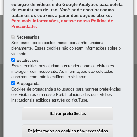
p
exibição de vídeos e do Google Analytics para coleta
de estatísticas de uso. Você pode escolher como
tratamos os cookies a partir das opções abaixo.
Para mais informações, acesse nossa Política de
DENUNCIE CORRUPÇÃO
Privacidade.
Necessários
OUVIDORIA
Sem esse tipo de cookie, nosso portal não funciona
plenamente. Esses cookies não coletam informações sobre o
MAPA DO SITE
visitante.
Estatísticos
Esses cookies nos ajudam a entender como os visitantes
interagem com nosso site. As informações são coletadas
Navegação
anonimamente, não identificam o visitante.
principal
Propaganda
Cookies de propaganda são usados para rastrear preferências
dos visitantes em nosso Portal relacionadas com vídeos
CELEPAR
institucionais exibidos através do YouTube.
Rua Mateus Leme, 1561 - Bom Retiro
-
80520-174
-
Curitiba
-
PR
MAPA
Salvar preferências
41 3200-5000
Rejeitar todos os cookies não-necessários