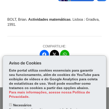
BOLT, Brian.
Actividades matemáticas
. Lisboa : Gradiva,
1991.
COMPARTILHE:
Fa
W
ce
ha
Aviso de Cookies
Tw
bo
ts
Voltar
Início
Imprimir
Baixar
itt
Este portal utiliza cookies essenciais para garantir
ok
Ap
seu funcionamento, além de cookies do YouTube para
er
p
exibição de vídeos e do Google Analytics para coleta
de estatísticas de uso. Você pode escolher como
tratamos os cookies a partir das opções abaixo.
Para mais informações, acesse nossa Política de
DENUNCIE CORRUPÇÃO
Privacidade.
Necessários
OUVIDORIA