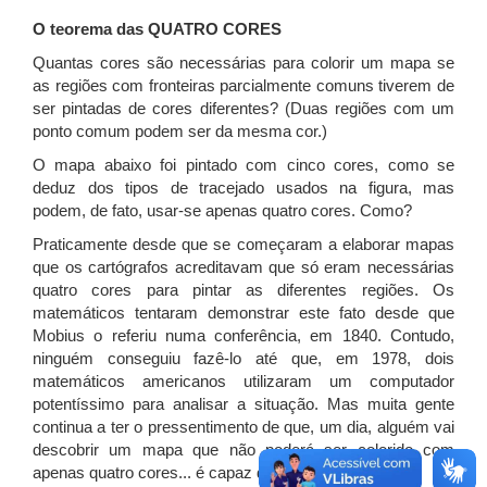
O teorema das QUATRO CORES
Quantas cores são necessárias para colorir um mapa se
as regiões com fronteiras parcialmente comuns tiverem de
ser pintadas de cores diferentes? (Duas regiões com um
ponto comum podem ser da mesma cor.)
O mapa abaixo foi pintado com cinco cores, como se
deduz dos tipos de tracejado usados na figura, mas
podem, de fato, usar-se apenas quatro cores. Como?
Praticamente desde que se começaram a elaborar mapas
que os cartógrafos acreditavam que só eram necessárias
quatro cores para pintar as diferentes regiões. Os
matemáticos tentaram demonstrar este fato desde que
Mobius o referiu numa conferência, em 1840. Contudo,
ninguém conseguiu fazê-lo até que, em 1978, dois
matemáticos americanos utilizaram um computador
potentíssimo para analisar a situação. Mas muita gente
continua a ter o pressentimento de que, um dia, alguém vai
descobrir um mapa que não poderá ser colorido com
apenas quatro cores... é capaz de descobrir um?