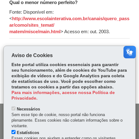
Qual o menor número perfeito?
Fonte: Disponível em:
<
http://www.escolainterativa.com.br/canais/quero_pass
ar/como/sites_temat/
matem/misce/main.html
> Acesso em: out. 2003.
COMPARTILHE:
Aviso de Cookies
Fa
W
Este portal utiliza cookies essenciais para garantir
ce
ha
seu funcionamento, além de cookies do YouTube para
Tw
exibição de vídeos e do Google Analytics para coleta
bo
ts
Voltar
Início
Imprimir
Baixar
itt
de estatísticas de uso. Você pode escolher como
ok
Ap
tratamos os cookies a partir das opções abaixo.
er
p
Para mais informações, acesse nossa Política de
Privacidade.
Necessários
DENUNCIE CORRUPÇÃO
Sem esse tipo de cookie, nosso portal não funciona
plenamente. Esses cookies não coletam informações sobre o
visitante.
OUVIDORIA
Estatísticos
Esses cookies nos ajudam a entender como os visitantes