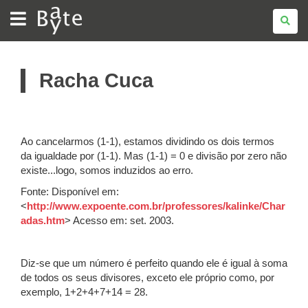
BATE
BYTE
Racha Cuca
Ao cancelarmos (1-1), estamos dividindo os dois termos
da igualdade por (1-1). Mas (1-1) = 0 e divisão por zero não
existe...logo, somos induzidos ao erro.
Fonte: Disponível em:
<
http://www.expoente.com.br/professores/kalinke/Char
adas.htm
> Acesso em: set. 2003.
Diz-se que um número é perfeito quando ele é igual à soma
de todos os seus divisores, exceto ele próprio como, por
exemplo, 1+2+4+7+14 = 28.