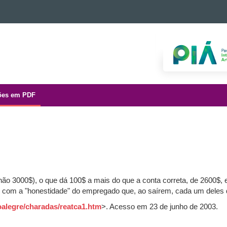
ões em PDF
o 3000$), o que dá 100$ a mais do que a conta correta, de 2600$,
 com a "honestidade" do empregado que, ao saírem, cada um deles d
oalegre/charadas/reatca1.htm
>. Acesso em 23 de junho de 2003.