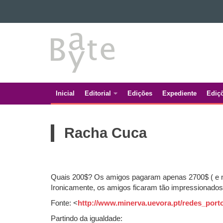
Ir para o conteúdo
BATE
Ir para a navegação
Ir para a busca
BYTE
Mapa do site
Inicial
Editorial
Edições
Expediente
Ediç
Navegação
principal
Racha Cuca
Quais 200$? Os amigos pagaram apenas 2700$ ( e nã
Ironicamente, os amigos ficaram tão impressionados
Fonte: <
http://www.minerva.uevora.pt/redes_port
Partindo da igualdade: