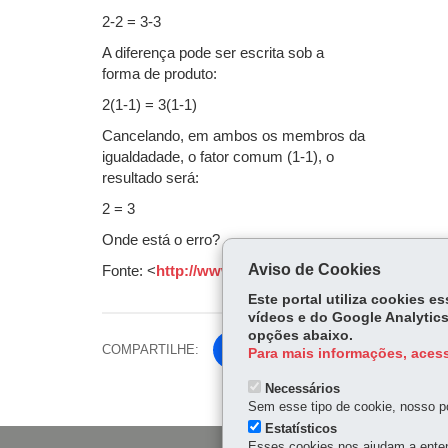
2-2 = 3-3
A diferença pode ser escrita sob a
forma de produto:
2(1-1) = 3(1-1)
Cancelando, em ambos os membros da
igualdadade, o fator comum (1-1), o
resultado será:
2 = 3
Onde está o erro?
Aviso de Cookies
Fonte: <
http://www.expoente.com.br/professores/
Este portal utiliza cookies 
vídeos e do Google Analytics
opções abaixo.
COMPARTILHE:
Fa
Para mais informações, acess
ce
Tw
Necessários
bo
Sem esse tipo de cookie, nosso po
itt
ok
Estatísticos
er
Esses cookies nos ajudam a enten