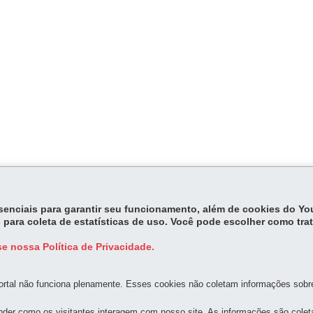
kalinke/Charadas.html
>. Acesso em 17 de setembro de 2003.
essenciais para garantir seu funcionamento, além de cookies do Y
 para coleta de estatísticas de uso. Você pode escolher como tra
e nossa Política de Privacidade.
rtal não funciona plenamente. Esses cookies não coletam informações sobre 
der como os visitantes interagem com nosso site. As informações são cole