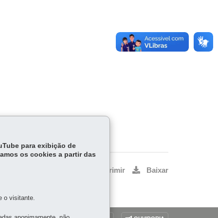
ouTube para exibição de
tamos os cookies a partir das
Voltar
Início
Imprimir
Baixar
o visitante.
tadas anonimamente, não