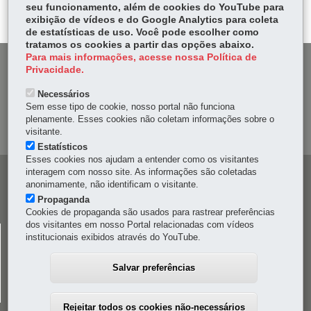
seu funcionamento, além de cookies do YouTube para
er
p
exibição de vídeos e do Google Analytics para coleta
de estatísticas de uso. Você pode escolher como
tratamos os cookies a partir das opções abaixo.
Para mais informações, acesse nossa Política de
DENUNCIE CORRUPÇÃO
Privacidade.
Necessários
OUVIDORIA
Sem esse tipo de cookie, nosso portal não funciona
plenamente. Esses cookies não coletam informações sobre o
MAPA DO SITE
visitante.
Estatísticos
Esses cookies nos ajudam a entender como os visitantes
interagem com nosso site. As informações são coletadas
Navegação
anonimamente, não identificam o visitante.
principal
Propaganda
Cookies de propaganda são usados para rastrear preferências
dos visitantes em nosso Portal relacionadas com vídeos
CELEPAR
institucionais exibidos através do YouTube.
Rua Mateus Leme, 1561 - Bom Retiro
-
80520-174
-
Curitiba
-
PR
MAPA
Salvar preferências
41 3200-5000
Rejeitar todos os cookies não-necessários