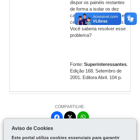
dispor os painéis restantes
de forma a isolar os dez
cachorrinhos novamente em
celas de mesmo tamanho.
Você saberia resolver esse
problema?
Fonte:
Superinteressantes
.
Edição 168. Setembro de
2001. Editora Abril. 104 p.
COMPARTILHE:
Fa
W
ce
ha
Aviso de Cookies
Tw
bo
ts
Voltar
Início
Imprimir
Baixar
itt
Este portal utiliza cookies essenciais para garantir
ok
Ap