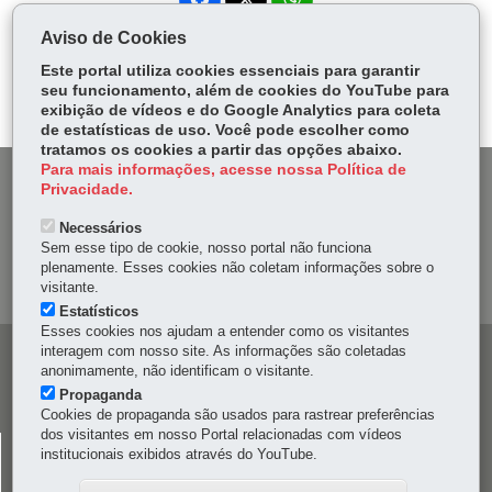
ce
ha
Aviso de Cookies
Tw
bo
ts
Voltar
Início
Imprimir
Baixar
itt
Este portal utiliza cookies essenciais para garantir
ok
Ap
seu funcionamento, além de cookies do YouTube para
er
p
exibição de vídeos e do Google Analytics para coleta
de estatísticas de uso. Você pode escolher como
tratamos os cookies a partir das opções abaixo.
Para mais informações, acesse nossa Política de
DENUNCIE CORRUPÇÃO
Privacidade.
Necessários
OUVIDORIA
Sem esse tipo de cookie, nosso portal não funciona
plenamente. Esses cookies não coletam informações sobre o
MAPA DO SITE
visitante.
Estatísticos
Esses cookies nos ajudam a entender como os visitantes
interagem com nosso site. As informações são coletadas
Navegação
anonimamente, não identificam o visitante.
principal
Propaganda
Cookies de propaganda são usados para rastrear preferências
dos visitantes em nosso Portal relacionadas com vídeos
CELEPAR
institucionais exibidos através do YouTube.
Rua Mateus Leme, 1561 - Bom Retiro
-
80520-174
-
Curitiba
-
PR