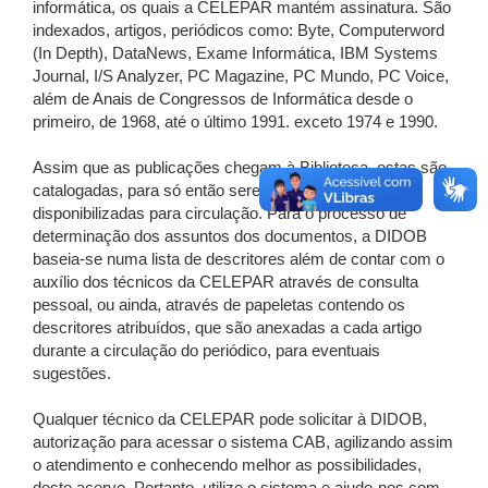
informática, os quais a CELEPAR mantém assinatura. São
indexados, artigos, periódicos como: Byte, Computerword
(In Depth), DataNews, Exame Informática, IBM Systems
Journal, I/S Analyzer, PC Magazine, PC Mundo, PC Voice,
além de Anais de Congressos de Informática desde o
primeiro, de 1968, até o último 1991. exceto 1974 e 1990.
Assim que as publicações chegam à Biblioteca, estas são
catalogadas, para só então serem emprestadas ou
disponibilizadas para circulação. Para o processo de
determinação dos assuntos dos documentos, a DIDOB
baseia-se numa lista de descritores além de contar com o
auxílio dos técnicos da CELEPAR através de consulta
pessoal, ou ainda, através de papeletas contendo os
descritores atribuídos, que são anexadas a cada artigo
durante a circulação do periódico, para eventuais
sugestões.
Qualquer técnico da CELEPAR pode solicitar à DIDOB,
autorização para acessar o sistema CAB, agilizando assim
o atendimento e conhecendo melhor as possibilidades,