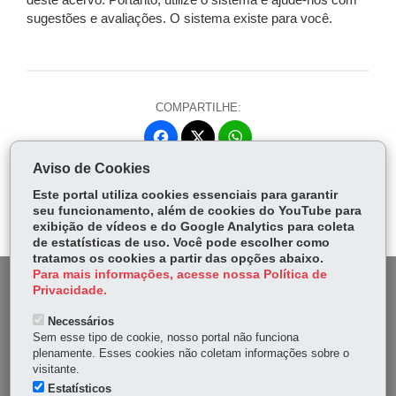
deste acervo. Portanto, utilize o sistema e ajude-nos com
sugestões e avaliações. O sistema existe para você.
COMPARTILHE:
Fa
W
ce
ha
Aviso de Cookies
Tw
bo
ts
Voltar
Início
Imprimir
Baixar
itt
Este portal utiliza cookies essenciais para garantir
ok
Ap
seu funcionamento, além de cookies do YouTube para
er
p
exibição de vídeos e do Google Analytics para coleta
de estatísticas de uso. Você pode escolher como
tratamos os cookies a partir das opções abaixo.
Para mais informações, acesse nossa Política de
DENUNCIE CORRUPÇÃO
Privacidade.
Necessários
OUVIDORIA
Sem esse tipo de cookie, nosso portal não funciona
plenamente. Esses cookies não coletam informações sobre o
MAPA DO SITE
visitante.
Estatísticos