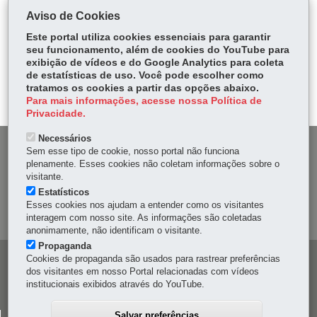
COMPARTILHE:
Aviso de Cookies
Fa
W
Este portal utiliza cookies essenciais para garantir
ce
ha
seu funcionamento, além de cookies do YouTube para
Tw
exibição de vídeos e do Google Analytics para coleta
bo
ts
Voltar
Início
Imprimir
Baixar
itt
de estatísticas de uso. Você pode escolher como
ok
Ap
tratamos os cookies a partir das opções abaixo.
er
p
Para mais informações, acesse nossa Política de
Privacidade.
Necessários
DENUNCIE CORRUPÇÃO
Sem esse tipo de cookie, nosso portal não funciona
plenamente. Esses cookies não coletam informações sobre o
visitante.
OUVIDORIA
Estatísticos
Esses cookies nos ajudam a entender como os visitantes
MAPA DO SITE
interagem com nosso site. As informações são coletadas
anonimamente, não identificam o visitante.
Propaganda
Cookies de propaganda são usados para rastrear preferências
Navegação
dos visitantes em nosso Portal relacionadas com vídeos
principal
institucionais exibidos através do YouTube.
Salvar preferências