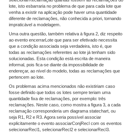
selecionarReclamação quantas fossem as reclamações do
lote, isto esbarraria no problema de que para cada lote que
venha a existir na aplicação pode haver uma quantidade
diferente de reclamações, não conhecida a priori, tornando
impraticável a modelagem.
Uma outra questão, também relativa à figura 2, diz respeito
ao evento encerrarLote que para ser efetivado necessita
que a condição associada seja verdadeira, isto é, que
todas as reclamações referentes ao lote já tenham sido
solucionadas. Esta condição está escrita de maneira
informal, pois fica-se diante da impossibilidade de
endereçar, ao nível do modelo, todas as reclamações que
pertencem ao lote.
Os problemas acima mencionados não existiriam caso
fosse definido que todos os lotes sempre teriam uma
quantidade fixa de reclamações, por exemplo: três
reclamações. Neste caso, como mostra a figura 3, a cada
reclamação corresponderia um diagrama statechart, ou
seja R1, R2 e R3. Agora seria possível associar
explicitamente o evento associarConjRecl com os eventos
selecionarRecl1, selecionarRecl2 e selecionarRecl3.