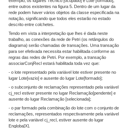
exemplo, os lugares Técnico [ocupado] e Lote [formado],
entre outros existentes na figura 5. Dentro de um lugar da
rede podem haver vários objetos da classe especificada na
notação, significando que todos eles estarão no estado
descrito entre colchetes.
Tendo em vista a interpretação que lhes é dada neste
trabalho, as conexões da rede de Petri (os retângulos do
diagrama) serão chamadas de transações. Uma transação
para ser efetivada necessita estar habilitada conforme as
regras das redes de Petri. Por exemplo, a transação
associarConjRecl estará habilitada toda vez que:
- o lote representado pela variável lote estiver presente no
lugar Lote[vazio] e ausente do lugar Lote[formado];
- o subconjunto de reclamações representado pela variável
cj_recl estiver presente no lugar Reclamação[pendente] e
ausente do lugar Reclamação [selecionada];
- o par formado pela combinação do lote com o conjunto de
reclamações, representados respectivamente pela variável
lote e pela variável cj_recl, estiver ausente do lugar
Engloba[X].