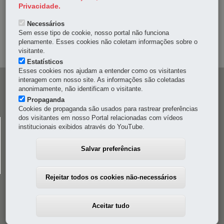
DENUNCIE CORRUPÇÃO
Privacidade.
Necessários
OUVIDORIA
Sem esse tipo de cookie, nosso portal não funciona
plenamente. Esses cookies não coletam informações sobre o
MAPA DO SITE
visitante.
Estatísticos
Esses cookies nos ajudam a entender como os visitantes
interagem com nosso site. As informações são coletadas
Navegação
anonimamente, não identificam o visitante.
principal
Propaganda
Cookies de propaganda são usados para rastrear preferências
dos visitantes em nosso Portal relacionadas com vídeos
CELEPAR
institucionais exibidos através do YouTube.
Rua Mateus Leme, 1561 - Bom Retiro
-
80520-174
-
Curitiba
-
PR
MAPA
Salvar preferências
41 3200-5000
Rejeitar todos os cookies não-necessários
Aceitar tudo