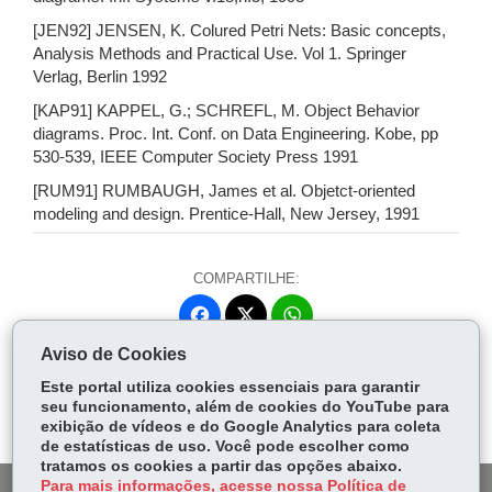
[JEN92] JENSEN, K. Colured Petri Nets: Basic concepts,
Analysis Methods and Practical Use. Vol 1. Springer
Verlag, Berlin 1992
[KAP91] KAPPEL, G.; SCHREFL, M. Object Behavior
diagrams. Proc. Int. Conf. on Data Engineering. Kobe, pp
530-539, IEEE Computer Society Press 1991
[RUM91] RUMBAUGH, James et al. Objetct-oriented
modeling and design. Prentice-Hall, New Jersey, 1991
COMPARTILHE:
Fa
W
ce
ha
Aviso de Cookies
Tw
bo
ts
Voltar
Início
Imprimir
Baixar
itt
Este portal utiliza cookies essenciais para garantir
ok
Ap
seu funcionamento, além de cookies do YouTube para
er
p
exibição de vídeos e do Google Analytics para coleta
de estatísticas de uso. Você pode escolher como
tratamos os cookies a partir das opções abaixo.
Para mais informações, acesse nossa Política de