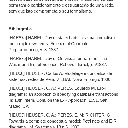
permitam o particionamento e estruturação de uma rede,
sem que isto comprometa o seu formalismo.
Bibliografia
[HAR87a] HAREL, David. statecharts: a visual formalism
for complex systems. Science of Computer
Programmming, v. 8, 1987.
[HAR87b] HAREL, David. On visual formalisms. The
Weizmann Inst.of Science, Rehovot, Israel, jun/1987.
[HEU90] HEUSER, Carlos A. Modelagem conceitual de
sistemas: redes de Petri. V EBAI. Nova Friburgo, 1990.
[HEU91] HEUSER, C. A.; PERES, Eduardo M. ER-T
diagrams: an approach to specifying database transactions.
In: 10th Intern. Conf. on the E-R Approach, 1991, San
Mateo, CA.
[HEU93] HEUSER, C. A.; PERES, E. M; RICHTER, G.
Towards a complete conceptual model: Petri nets and E-R
diagrams. Inf. Systems v.18,n.5, 1993