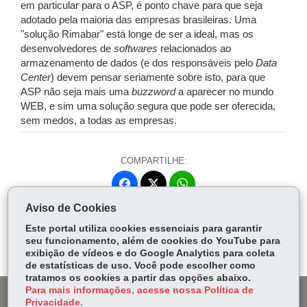
em particular para o ASP, é ponto chave para que seja
adotado pela maioria das empresas brasileiras. Uma
"solução Rimabar" está longe de ser a ideal, mas os
desenvolvedores de
softwares
relacionados ao
armazenamento de dados (e dos responsáveis pelo
Data
Center
) devem pensar seriamente sobre isto, para que
ASP não seja mais uma
buzzword
a aparecer no mundo
WEB, e sim uma solução segura que pode ser oferecida,
sem medos, a todas as empresas.
COMPARTILHE:
Fa
W
ce
ha
Aviso de Cookies
Tw
bo
ts
Voltar
Início
Imprimir
Baixar
itt
Este portal utiliza cookies essenciais para garantir
ok
Ap
seu funcionamento, além de cookies do YouTube para
er
p
exibição de vídeos e do Google Analytics para coleta
de estatísticas de uso. Você pode escolher como
tratamos os cookies a partir das opções abaixo.
Para mais informações, acesse nossa Política de
DENUNCIE CORRUPÇÃO
Privacidade.