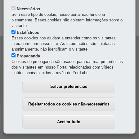
Necessários
OUVIDORIA
Sem esse tipo de cookie, nosso portal não funciona
plenamente. Esses cookies não coletam informações sobre o
MAPA DO SITE
visitante.
Estatísticos
Esses cookies nos ajudam a entender como os visitantes
interagem com nosso site. As informações são coletadas
Navegação
anonimamente, não identificam o visitante.
principal
Propaganda
Cookies de propaganda são usados para rastrear preferências
dos visitantes em nosso Portal relacionadas com vídeos
CELEPAR
institucionais exibidos através do YouTube.
Rua Mateus Leme, 1561 - Bom Retiro
-
80520-174
-
Curitiba
-
PR
MAPA
Salvar preferências
41 3200-5000
Rejeitar todos os cookies não-necessários
Aceitar tudo