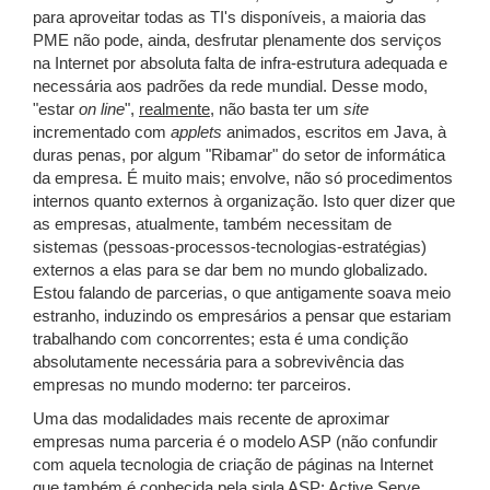
para aproveitar todas as TI's disponíveis, a maioria das
PME não pode, ainda, desfrutar plenamente dos serviços
na Internet por absoluta falta de infra-estrutura adequada e
necessária aos padrões da rede mundial. Desse modo,
"estar
on line
",
realmente
, não basta ter um
site
incrementado com
applets
animados, escritos em Java, à
duras penas, por algum "Ribamar" do setor de informática
da empresa. É muito mais; envolve, não só procedimentos
internos quanto externos à organização. Isto quer dizer que
as empresas, atualmente, também necessitam de
sistemas (pessoas-processos-tecnologias-estratégias)
externos a elas para se dar bem no mundo globalizado.
Estou falando de parcerias, o que antigamente soava meio
estranho, induzindo os empresários a pensar que estariam
trabalhando com concorrentes; esta é uma condição
absolutamente necessária para a sobrevivência das
empresas no mundo moderno: ter parceiros.
Uma das modalidades mais recente de aproximar
empresas numa parceria é o modelo ASP (não confundir
com aquela tecnologia de criação de páginas na Internet
que também é conhecida pela sigla ASP: Active Serve