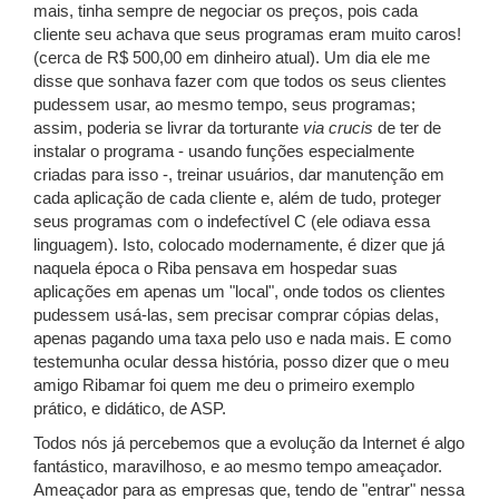
mais, tinha sempre de negociar os preços, pois cada
cliente seu achava que seus programas eram muito caros!
(cerca de R$ 500,00 em dinheiro atual). Um dia ele me
disse que sonhava fazer com que todos os seus clientes
pudessem usar, ao mesmo tempo, seus programas;
assim, poderia se livrar da torturante
via crucis
de ter de
instalar o programa - usando funções especialmente
criadas para isso -, treinar usuários, dar manutenção em
cada aplicação de cada cliente e, além de tudo, proteger
seus programas com o indefectível C (ele odiava essa
linguagem). Isto, colocado modernamente, é dizer que já
naquela época o Riba pensava em hospedar suas
aplicações em apenas um "local", onde todos os clientes
pudessem usá-las, sem precisar comprar cópias delas,
apenas pagando uma taxa pelo uso e nada mais. E como
testemunha ocular dessa história, posso dizer que o meu
amigo Ribamar foi quem me deu o primeiro exemplo
prático, e didático, de ASP.
Todos nós já percebemos que a evolução da Internet é algo
fantástico, maravilhoso, e ao mesmo tempo ameaçador.
Ameaçador para as empresas que, tendo de "entrar" nessa