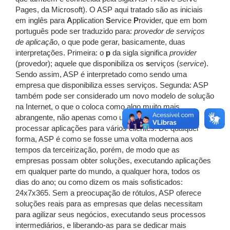
Pages, da Microsoft). O ASP aqui tratado são as iniciais
em inglês para
A
pplication
S
ervice
P
rovider, que em bom
português pode ser traduzido para:
provedor de serviços
de aplicação
, o que pode gerar, basicamente, duas
interpretações. Primeira: o
p
da sigla significa
provider
(provedor); aquele que disponibiliza os
s
erviços (
service
).
Sendo assim, ASP é interpretado como sendo uma
empresa que disponibiliza esses serviços. Segunda: ASP
também pode ser considerado um novo modelo de solução
na Internet, o que o coloca como algo muito mais
abrangente, não apenas como uma ferramenta de
processar aplicações para vários clientes. De qualquer
forma, ASP é como se fosse uma volta moderna aos
tempos da terceirização, porém, de modo que as
empresas possam obter soluções, executando aplicações
em qualquer parte do mundo, a qualquer hora, todos os
dias do ano; ou como dizem os mais sofisticados:
24x7x365. Sem a preocupação de rótulos, ASP oferece
soluções reais para as empresas que delas necessitam
para agilizar seus negócios, executando seus processos
intermediários, e liberando-as para se dedicar mais