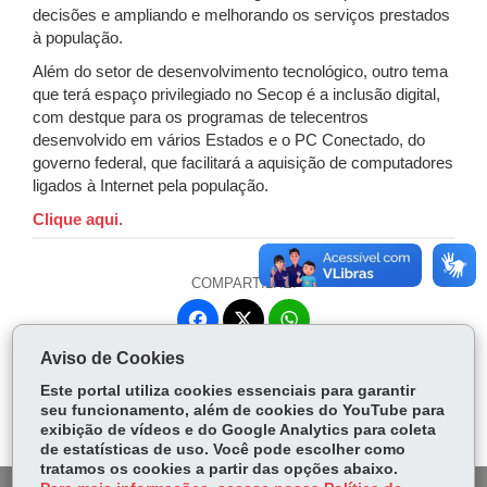
decisões e ampliando e melhorando os serviços prestados
à população.
Além do setor de desenvolvimento tecnológico, outro tema
que terá espaço privilegiado no Secop é a inclusão digital,
com destque para os programas de telecentros
desenvolvido em vários Estados e o PC Conectado, do
governo federal, que facilitará a aquisição de computadores
ligados à Internet pela população.
Clique aqui
.
COMPARTILHE:
Fa
W
ce
ha
Aviso de Cookies
Tw
bo
ts
Voltar
Início
Imprimir
Baixar
itt
Este portal utiliza cookies essenciais para garantir
ok
Ap
seu funcionamento, além de cookies do YouTube para
er
p
exibição de vídeos e do Google Analytics para coleta
de estatísticas de uso. Você pode escolher como
tratamos os cookies a partir das opções abaixo.