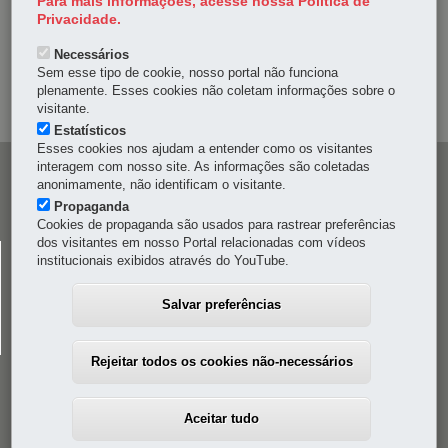
Para mais informações, acesse nossa Política de
DENUNCIE CORRUPÇÃO
Privacidade.
Necessários
OUVIDORIA
Sem esse tipo de cookie, nosso portal não funciona
plenamente. Esses cookies não coletam informações sobre o
MAPA DO SITE
visitante.
Estatísticos
Esses cookies nos ajudam a entender como os visitantes
interagem com nosso site. As informações são coletadas
Navegação
anonimamente, não identificam o visitante.
principal
Propaganda
Cookies de propaganda são usados para rastrear preferências
dos visitantes em nosso Portal relacionadas com vídeos
CELEPAR
institucionais exibidos através do YouTube.
Rua Mateus Leme, 1561 - Bom Retiro
-
80520-174
-
Curitiba
-
PR
MAPA
Salvar preferências
41 3200-5000
Rejeitar todos os cookies não-necessários
Aceitar tudo