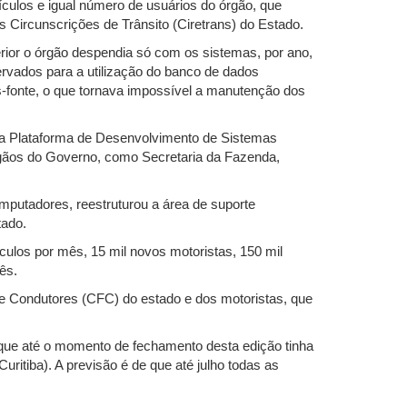
ículos e igual número de usuários do órgão, que
 Circunscrições de Trânsito (Ciretrans) do Estado.
rior o órgão despendia só com os sistemas, por ano,
rvados para a utilização do banco de dados
-fonte, o que tornava impossível a manutenção dos
 da Plataforma de Desenvolvimento de Sistemas
rgãos do Governo, como Secretaria da Fazenda,
mputadores, reestruturou a área de suporte
tado.
ulos por mês, 15 mil novos motoristas, 150 mil
ês.
e Condutores (CFC) do estado e dos motoristas, que
 que até o momento de fechamento desta edição tinha
ritiba). A previsão é de que até julho todas as