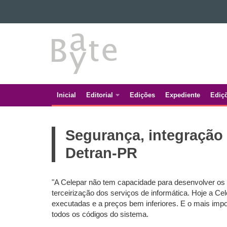
Ir para o conteúdo
BATE
Ir para a navegação
Ir para a busca
BYTE
Mapa do site
Inicial
Editorial
Edições
Expediente
Ediç
Navegação
principal
Segurança, integração 
Detran-PR
"A Celepar não tem capacidade para desenvolver os s
terceirização dos serviços de informática. Hoje a 
executadas e a preços bem inferiores. E o mais impor
todos os códigos do sistema.