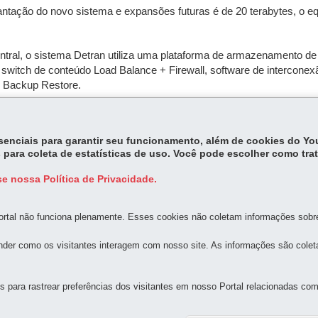
tação do novo sistema e expansões futuras é de 20 terabytes, o equ
ntral, o sistema Detran utiliza uma plataforma de armazenamento d
switch de conteúdo Load Balance + Firewall, software de intercone
 Backup Restore.
 até agora mais de 3 mil páginas de especificação, 710 planos de te
essenciais para garantir seu funcionamento, além de cookies do Y
 para coleta de estatísticas de uso. Você pode escolher como tra
e nossa Política de Privacidade.
rtal não funciona plenamente. Esses cookies não coletam informações sobre 
MAPA D
der como os visitantes interagem com nosso site. As informações são cole
para rastrear preferências dos visitantes em nosso Portal relacionadas com 
 Bom Retiro
-
80520-174
-
Curitiba
-
PR
MAPA