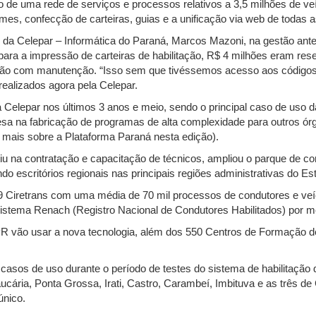
o de uma rede de serviços e processos relativos a 3,5 milhões de ve
s, confecção de carteiras, guias e a unificação via web de todas as
da Celepar – Informática do Paraná, Marcos Mazoni, na gestão ante
ara a impressão de carteiras de habilitação, R$ 4 milhões eram rese
ilhão com manutenção. “Isso sem que tivéssemos acesso aos códigos
ealizados agora pela Celepar.
a Celepar nos últimos 3 anos e meio, sendo o principal caso de uso
sa na fabricação de programas de alta complexidade para outros ó
 mais sobre a Plataforma Paraná nesta edição).
u na contratação e capacitação de técnicos, ampliou o parque de co
ndo escritórios regionais nas principais regiões administrativas do Es
Ciretrans com uma média de 70 mil processos de condutores e veíc
istema Renach (Registro Nacional de Condutores Habilitados) por m
R vão usar a nova tecnologia, além dos 550 Centros de Formação d
casos de uso durante o período de testes do sistema de habilitação
ária, Ponta Grossa, Irati, Castro, Carambeí, Imbituva e as três de Cu
único.