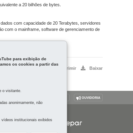
ivalente a 20 bilhões de bytes.
e dados com capacidade de 20 Terabytes, servidores
xão com o mainframe, software de gerenciamento de
stes e 170 tabelas.
ouTube para exibição de
tamos os cookies a partir das
Voltar
Início
Imprimir
Baixar
o visitante.
O SITE
DENUNCIE CORRUPÇÃO
OUVIDORIA
tadas anonimamente, não
vídeos institucionais exibidos