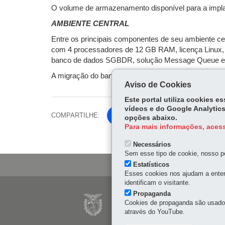
O volume de armazenamento disponível para a implan
AMBIENTE CENTRAL
Entre os principais componentes de seu ambiente ce
com 4 processadores de 12 GB RAM, licença Linux, 
banco de dados SGBDR, solução Message Queue e
A migração do banco de dados para Postgree produziu
Aviso de Cookies
Este portal utiliza cookies 
vídeos e do Google Analytics
COMPARTILHE:
Fa
opções abaixo.
Para mais informações, acess
ce
Tw
bo
Necessários
itt
ok
Sem esse tipo de cookie, nosso po
er
Estatísticos
Esses cookies nos ajudam a enten
identificam o visitante.
Navegação
Propaganda
CELEPAR
Cookies de propaganda são usados 
principal
através do YouTube.
Rua Mateus Leme, 1561 -
41 3200-5000