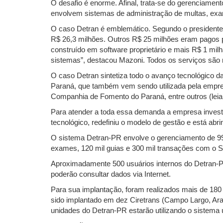
O desafio é enorme. Afinal, trata-se do gerenciament
envolvem sistemas de administração de multas, exame
O caso Detran é emblemático. Segundo o presidente 
R$ 26,3 milhões. Outros R$ 25 milhões eram pagos p
construído em software proprietário e mais R$ 1 m
sistemas”, destacou Mazoni. Todos os serviços são r
O caso Detran sintetiza todo o avanço tecnológico d
Paraná, que também vem sendo utilizada pela empre
Companhia de Fomento do Paraná, entre outros (leia
Para atender a toda essa demanda a empresa investi
tecnológico, redefiniu o modelo de gestão e está abri
O sistema Detran-PR envolve o gerenciamento de 99 
exames, 120 mil guias e 300 mil transações com o S
Aproximadamente 500 usuários internos do Detran-P
poderão consultar dados via Internet.
Para sua implantação, foram realizados mais de 180 
sido implantado em dez Ciretrans (Campo Largo, Arauc
unidades do Detran-PR estarão utilizando o sistema 