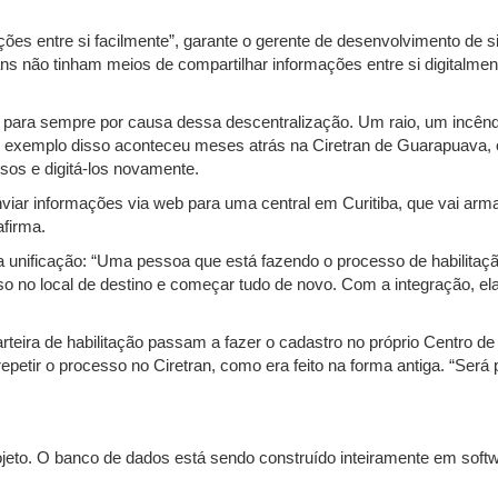
ões entre si facilmente”, garante o gerente de desenvolvimento de 
trans não tinham meios de compartilhar informações entre si digital
 para sempre por causa dessa descentralização. Um raio, um incênd
Um exemplo disso aconteceu meses atrás na Ciretran de Guarapuava
sos e digitá-los novamente.
iar informações via web para uma central em Curitiba, que vai arm
afirma.
a unificação: “Uma pessoa que está fazendo o processo de habilita
sso no local de destino e começar tudo de novo. Com a integração, el
rteira de habilitação passam a fazer o cadastro no próprio Centro
tir o processo no Ciretran, como era feito na forma antiga. “Será
ojeto. O banco de dados está sendo construído inteiramente em soft