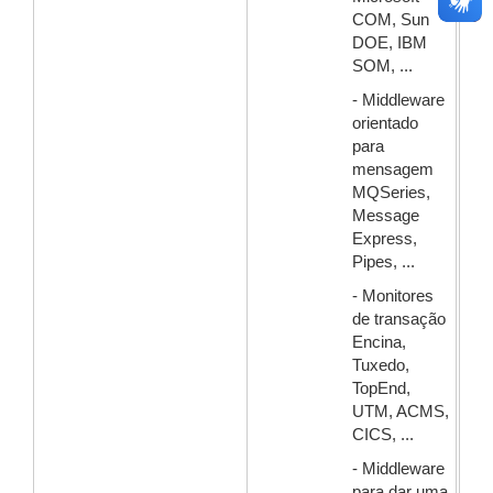
COM, Sun
DOE, IBM
SOM, ...
- Middleware
orientado
para
mensagem
MQSeries,
Message
Express,
Pipes, ...
- Monitores
de transação
Encina,
Tuxedo,
TopEnd,
UTM, ACMS,
CICS, ...
- Middleware
para dar uma