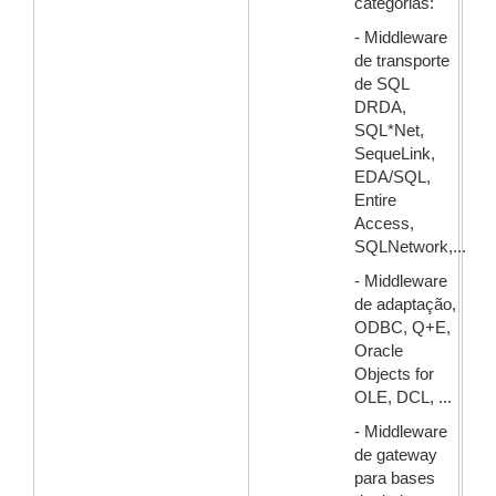
categorias:
- Middleware
de transporte
de SQL
DRDA,
SQL*Net,
SequeLink,
EDA/SQL,
Entire
Access,
SQLNetwork,...
- Middleware
de adaptação,
ODBC, Q+E,
Oracle
Objects for
OLE, DCL, ...
- Middleware
de gateway
para bases